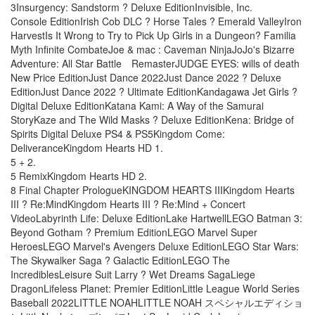
3Insurgency: Sandstorm ? Deluxe EditionInvisible, Inc.
Console EditionIrish Cob DLC ? Horse Tales ? Emerald ValleyIron
HarvestIs It Wrong to Try to Pick Up Girls in a Dungeon? Familia
Myth Infinite CombateJoe & mac : Caveman NinjaJoJo's Bizarre
Adventure: All Star Battle RemasterJUDGE EYES: wills of death
New Price EditionJust Dance 2022Just Dance 2022 ? Deluxe
EditionJust Dance 2022 ? Ultimate EditionKandagawa Jet Girls ?
Digital Deluxe EditionKatana Kami: A Way of the Samurai
StoryKaze and The Wild Masks ? Deluxe EditionKena: Bridge of
Spirits Digital Deluxe PS4 & PS5Kingdom Come:
DeliveranceKingdom Hearts HD 1.
5 + 2.
5 RemixKingdom Hearts HD 2.
8 Final Chapter PrologueKINGDOM HEARTS IIIKingdom Hearts
III ? Re:MindKingdom Hearts III ? Re:Mind + Concert
VideoLabyrinth Life: Deluxe EditionLake HartwellLEGO Batman 3:
Beyond Gotham ? Premium EditionLEGO Marvel Super
HeroesLEGO Marvel's Avengers Deluxe EditionLEGO Star Wars:
The Skywalker Saga ? Galactic EditionLEGO The
IncrediblesLeisure Suit Larry ? Wet Dreams SagaLiege
DragonLifeless Planet: Premier EditionLittle League World Series
Baseball 2022LITTLE NOAHLITTLE NOAH スペシャルエディショ