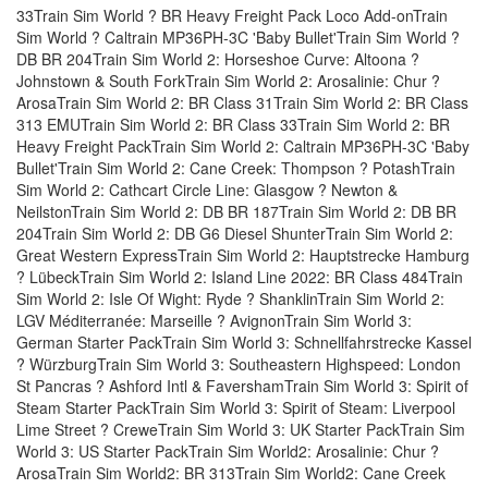
33Train Sim World ? BR Heavy Freight Pack Loco Add-onTrain
Sim World ? Caltrain MP36PH-3C 'Baby Bullet'Train Sim World ?
DB BR 204Train Sim World 2: Horseshoe Curve: Altoona ?
Johnstown & South ForkTrain Sim World 2: Arosalinie: Chur ?
ArosaTrain Sim World 2: BR Class 31Train Sim World 2: BR Class
313 EMUTrain Sim World 2: BR Class 33Train Sim World 2: BR
Heavy Freight PackTrain Sim World 2: Caltrain MP36PH-3C 'Baby
Bullet'Train Sim World 2: Cane Creek: Thompson ? PotashTrain
Sim World 2: Cathcart Circle Line: Glasgow ? Newton &
NeilstonTrain Sim World 2: DB BR 187Train Sim World 2: DB BR
204Train Sim World 2: DB G6 Diesel ShunterTrain Sim World 2:
Great Western ExpressTrain Sim World 2: Hauptstrecke Hamburg
? LübeckTrain Sim World 2: Island Line 2022: BR Class 484Train
Sim World 2: Isle Of Wight: Ryde ? ShanklinTrain Sim World 2:
LGV Méditerranée: Marseille ? AvignonTrain Sim World 3:
German Starter PackTrain Sim World 3: Schnellfahrstrecke Kassel
? WürzburgTrain Sim World 3: Southeastern Highspeed: London
St Pancras ? Ashford Intl & FavershamTrain Sim World 3: Spirit of
Steam Starter PackTrain Sim World 3: Spirit of Steam: Liverpool
Lime Street ? CreweTrain Sim World 3: UK Starter PackTrain Sim
World 3: US Starter PackTrain Sim World2: Arosalinie: Chur ?
ArosaTrain Sim World2: BR 313Train Sim World2: Cane Creek