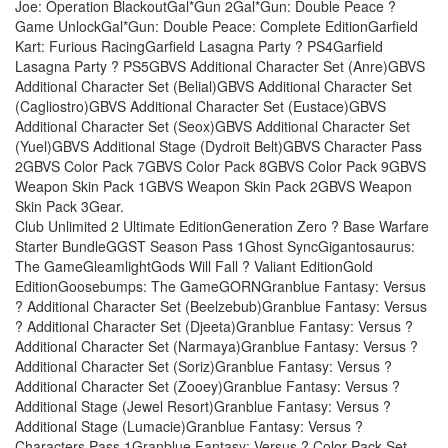
Joe: Operation BlackoutGal*Gun 2Gal*Gun: Double Peace ?
Game UnlockGal*Gun: Double Peace: Complete EditionGarfield
Kart: Furious RacingGarfield Lasagna Party ? PS4Garfield
Lasagna Party ? PS5GBVS Additional Character Set (Anre)GBVS
Additional Character Set (Belial)GBVS Additional Character Set
(Cagliostro)GBVS Additional Character Set (Eustace)GBVS
Additional Character Set (Seox)GBVS Additional Character Set
(Yuel)GBVS Additional Stage (Dydroit Belt)GBVS Character Pass
2GBVS Color Pack 7GBVS Color Pack 8GBVS Color Pack 9GBVS
Weapon Skin Pack 1GBVS Weapon Skin Pack 2GBVS Weapon
Skin Pack 3Gear.
Club Unlimited 2 Ultimate EditionGeneration Zero ? Base Warfare
Starter BundleGGST Season Pass 1Ghost SyncGigantosaurus:
The GameGleamlightGods Will Fall ? Valiant EditionGold
EditionGoosebumps: The GameGORNGranblue Fantasy: Versus
? Additional Character Set (Beelzebub)Granblue Fantasy: Versus
? Additional Character Set (Djeeta)Granblue Fantasy: Versus ?
Additional Character Set (Narmaya)Granblue Fantasy: Versus ?
Additional Character Set (Soriz)Granblue Fantasy: Versus ?
Additional Character Set (Zooey)Granblue Fantasy: Versus ?
Additional Stage (Jewel Resort)Granblue Fantasy: Versus ?
Additional Stage (Lumacie)Granblue Fantasy: Versus ?
Characters Pass 1Granblue Fantasy: Versus ? Color Pack Set