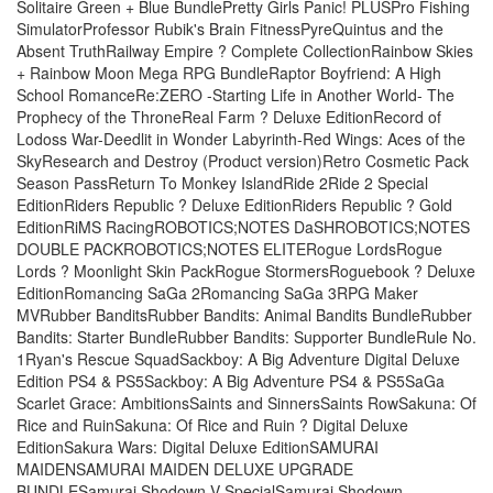
Solitaire Green + Blue BundlePretty Girls Panic! PLUSPro Fishing
SimulatorProfessor Rubik's Brain FitnessPyreQuintus and the
Absent TruthRailway Empire ? Complete CollectionRainbow Skies
+ Rainbow Moon Mega RPG BundleRaptor Boyfriend: A High
School RomanceRe:ZERO -Starting Life in Another World- The
Prophecy of the ThroneReal Farm ? Deluxe EditionRecord of
Lodoss War-Deedlit in Wonder Labyrinth-Red Wings: Aces of the
SkyResearch and Destroy (Product version)Retro Cosmetic Pack
Season PassReturn To Monkey IslandRide 2Ride 2 Special
EditionRiders Republic ? Deluxe EditionRiders Republic ? Gold
EditionRiMS RacingROBOTICS;NOTES DaSHROBOTICS;NOTES
DOUBLE PACKROBOTICS;NOTES ELITERogue LordsRogue
Lords ? Moonlight Skin PackRogue StormersRoguebook ? Deluxe
EditionRomancing SaGa 2Romancing SaGa 3RPG Maker
MVRubber BanditsRubber Bandits: Animal Bandits BundleRubber
Bandits: Starter BundleRubber Bandits: Supporter BundleRule No.
1Ryan's Rescue SquadSackboy: A Big Adventure Digital Deluxe
Edition PS4 & PS5Sackboy: A Big Adventure PS4 & PS5SaGa
Scarlet Grace: AmbitionsSaints and SinnersSaints RowSakuna: Of
Rice and RuinSakuna: Of Rice and Ruin ? Digital Deluxe
EditionSakura Wars: Digital Deluxe EditionSAMURAI
MAIDENSAMURAI MAIDEN DELUXE UPGRADE
BUNDLESamurai Shodown V SpecialSamurai Shodown