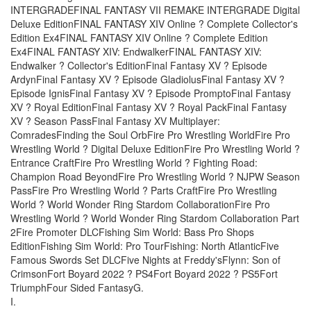
INTERGRADEFINAL FANTASY VII REMAKE INTERGRADE Digital
Deluxe EditionFINAL FANTASY XIV Online ? Complete Collector's
Edition Ex4FINAL FANTASY XIV Online ? Complete Edition
Ex4FINAL FANTASY XIV: EndwalkerFINAL FANTASY XIV:
Endwalker ? Collector's EditionFinal Fantasy XV ? Episode
ArdynFinal Fantasy XV ? Episode GladiolusFinal Fantasy XV ?
Episode IgnisFinal Fantasy XV ? Episode PromptoFinal Fantasy
XV ? Royal EditionFinal Fantasy XV ? Royal PackFinal Fantasy
XV ? Season PassFinal Fantasy XV Multiplayer:
ComradesFinding the Soul OrbFire Pro Wrestling WorldFire Pro
Wrestling World ? Digital Deluxe EditionFire Pro Wrestling World ?
Entrance CraftFire Pro Wrestling World ? Fighting Road:
Champion Road BeyondFire Pro Wrestling World ? NJPW Season
PassFire Pro Wrestling World ? Parts CraftFire Pro Wrestling
World ? World Wonder Ring Stardom CollaborationFire Pro
Wrestling World ? World Wonder Ring Stardom Collaboration Part
2Fire Promoter DLCFishing Sim World: Bass Pro Shops
EditionFishing Sim World: Pro TourFishing: North AtlanticFive
Famous Swords Set DLCFive Nights at Freddy'sFlynn: Son of
CrimsonFort Boyard 2022 ? PS4Fort Boyard 2022 ? PS5Fort
TriumphFour Sided FantasyG.
I.