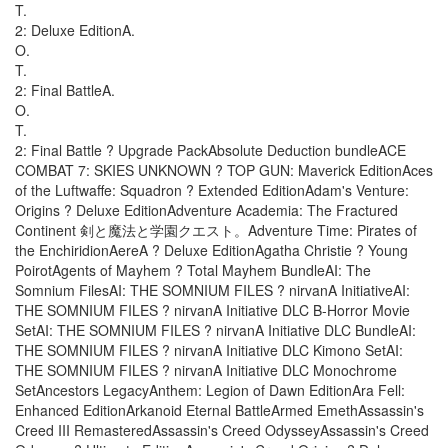
T.
2: Deluxe EditionA.
O.
T.
2: Final BattleA.
O.
T.
2: Final Battle ? Upgrade PackAbsolute Deduction bundleACE
COMBAT 7: SKIES UNKNOWN ? TOP GUN: Maverick EditionAces
of the Luftwaffe: Squadron ? Extended EditionAdam's Venture:
Origins ? Deluxe EditionAdventure Academia: The Fractured
Continent 剣と魔法と学園クエスト。Adventure Time: Pirates of
the EnchiridionAereA ? Deluxe EditionAgatha Christie ? Young
PoirotAgents of Mayhem ? Total Mayhem BundleAI: The
Somnium FilesAI: THE SOMNIUM FILES ? nirvanA InitiativeAI:
THE SOMNIUM FILES ? nirvanA Initiative DLC B-Horror Movie
SetAI: THE SOMNIUM FILES ? nirvanA Initiative DLC BundleAI:
THE SOMNIUM FILES ? nirvanA Initiative DLC Kimono SetAI:
THE SOMNIUM FILES ? nirvanA Initiative DLC Monochrome
SetAncestors LegacyAnthem: Legion of Dawn EditionAra Fell:
Enhanced EditionArkanoid Eternal BattleArmed EmethAssassin's
Creed III RemasteredAssassin's Creed OdysseyAssassin's Creed