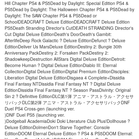
Hill Chapter PS4 & PS5Dead by Daylight: Special Edition PS4 &
PS5Dead by Daylight: The Halloween Chapter PS4 & PS5Dead by
Daylight: The SAW Chapter PS4 & PS5Dead or
SchoolDEADCRAFT Deluxe EditionDEADCRAFT Deluxe Edition
PS5Death Stranding Director's CutDEATH STRANDING Director's
Cut Digital Deluxe EditionDeath's DoorDeath's Gambit:
AfterlifeDeep Rock Galactic ? Deluxe EditionDefunct ? Deluxe
EditionDeliver Us MarsDeluxe EditionDestiny 2: Bungie 30th
Anniversary PackDestiny 2: Forsaken PackDestiny 2:
ShadowkeepDestruction AllStars Digital Deluxe EditionDetroit:
Become Human ? Digital Deluxe EditionDiablo III: Eternal
CollectionDigital Deluxe EditionDigital Premium EditionDisciples:
Liberation Digital Deluxe EditionDisgaea 4 Complete+Dissidia
Final Fantasy NTDissidia Final Fantasy NT ? Digital Deluxe
EditionDissidia Final Fantasy NT ? Season PassDivinity: Original
Sin 2 ? Definitive EditionDLC第1弾 アニマ・アストラル・アクセサ
リパックDLC第2弾 アニマ・アストラル・アクセサリパックDNF
Duel PS4 Cross-gen (launching ver.
)DNF Duel PS5 (launching ver.
)Dodgeball AcademiaDoki Doki Literature Club Plus!Dollhouse ?
Deluxe EditionDolmenDon't Starve Together: Console
EditionDOOM Eternal Deluxe Edition ? PS4 & PS5DOOM Eternal: