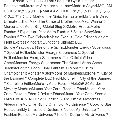
ンLittleNoah シーズンパスLost SeaLucid CycleLumines
RemasteredMacrotis: A Mother's JourneyMade in AbyssMAGLAM
LORD／マグラムロードMAGLAM LORD／マグラムロード デラッ
クスエディションMark of the Ninja: RemasteredMartha Is Dead
Ultimate EditionMax: The Curse of BrotherhoodMechWarrior 5:
MercenariesMetal Slug 3Metal Slug XXMetro ExodusMetro
Exodus ? Expansion PassMetro Exodus ? Sam's StoryMetro
Exodus ? The Two ColonelsMetro Exodus: Gold EditionMidnight
Fight ExpressMinecraft Dungeons Ultimate DLC
BundleMiraculous: Rise of the SphinxMonster Energy Supercross
? Special EditionMonster Energy Supercross 3: Special
EditionMonster Energy Supercross: The Official Video
GameMonster Energy Supercross: The Official Video Game
3Monster of the Deep: Final Fantasy XVMonster Truck
ChampionshipMonster ViatorMoons of MadnessMordheim: City of
the Damned ? Complete DLC PackMordheim: City of the Damned
? Complete EditionMoriartyMoto Racer 4MotoGP 20Murder
Mystery MachineMutant Year Zero: Road to EdenMutant Year
Zero: Road to Eden ? Deluxe EditionMutant Year Zero: Seed of
EvilMX vs ATV All OutMXGP 2019 ? The Official Motocross
VideogameMy Little Riding ChampionMy Universe ? Cooking Star
RestaurantMy Universe ? Doctors & NursesMy Universe ?
Fashion BoutiqueMy Universe ? Interior DesignerMy Universe ?