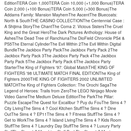
EditionTERA Coin 1,000TERA Coin 10,000 (+1,000 Bonus)TERA
Coin 2,000 (+100 Bonus)TERA Coin 5,000 (+300 Bonus)The
Addams Family: Mansion MayhemThe AscentThe Bluecoats:
North & SouthTHE CASINO COLLECTIONThe Centennial Case :
A Shijima StoryThe ChantThe Coma 2: Vicious SistersThe Cruel
King and the Great HeroThe Dark Pictures Anthology: House of
AshesThe Dead Tree of RanchiunaThe DioField Chronicle PS4 &
PS5The Eternal CylinderThe Evil Within 2The Evil Within Digital
BundleThe Jackbox Party PackThe Jackbox Party Pack 2The
Jackbox Party Pack 3The Jackbox Party Pack 4The Jackbox
Party Pack 5The Jackbox Party Pack 6The Jackbox Party
StarterThe King of Fighters '97: Global MatchTHE KING OF
FIGHTERS '98 ULTIMATE MATCH FINAL EDITIONThe King of
Fighters 2000THE KING OF FIGHTERS 2002 UNLIMITED
MATCHThe King of Fighters Collection: The Orochi SagaThe
Legend of Heroes: Trails from ZeroThe LEGO Ninjago Movie
Video GameThe Medium Deluxe EditionThe ParkThe Pillar:
Puzzle EscapeThe Quest for Excalibur ? Puy du FouThe Sims 4 ?
City LivingThe Sims 4 ? Cool Kitchen StuffThe Sims 4 ? Dine
OutThe Sims 4 ? EP11The Sims 4 ? Fitness StuffThe Sims 4 ?
Get to WorkThe Sims 4 ? Island LivingThe Sims 4 ? Kids Room
StuffThe Sims 4 ? Laundry Day StuffThe Sims 4 ? Luxury Party