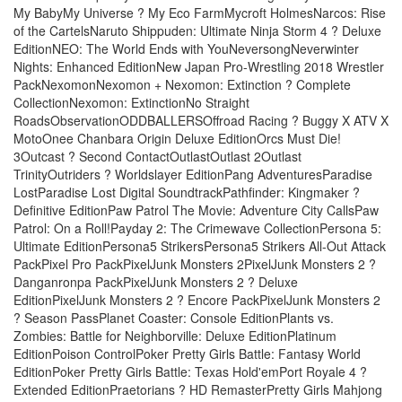
My BabyMy Universe ? My Eco FarmMycroft HolmesNarcos: Rise
of the CartelsNaruto Shippuden: Ultimate Ninja Storm 4 ? Deluxe
EditionNEO: The World Ends with YouNeversongNeverwinter
Nights: Enhanced EditionNew Japan Pro-Wrestling 2018 Wrestler
PackNexomonNexomon + Nexomon: Extinction ? Complete
CollectionNexomon: ExtinctionNo Straight
RoadsObservationODDBALLERSOffroad Racing ? Buggy X ATV X
MotoOnee Chanbara Origin Deluxe EditionOrcs Must Die!
3Outcast ? Second ContactOutlastOutlast 2Outlast
TrinityOutriders ? Worldslayer EditionPang AdventuresParadise
LostParadise Lost Digital SoundtrackPathfinder: Kingmaker ?
Definitive EditionPaw Patrol The Movie: Adventure City CallsPaw
Patrol: On a Roll!Payday 2: The Crimewave CollectionPersona 5:
Ultimate EditionPersona5 StrikersPersona5 Strikers All-Out Attack
PackPixel Pro PackPixelJunk Monsters 2PixelJunk Monsters 2 ?
Danganronpa PackPixelJunk Monsters 2 ? Deluxe
EditionPixelJunk Monsters 2 ? Encore PackPixelJunk Monsters 2
? Season PassPlanet Coaster: Console EditionPlants vs.
Zombies: Battle for Neighborville: Deluxe EditionPlatinum
EditionPoison ControlPoker Pretty Girls Battle: Fantasy World
EditionPoker Pretty Girls Battle: Texas Hold'emPort Royale 4 ?
Extended EditionPraetorians ? HD RemasterPretty Girls Mahjong