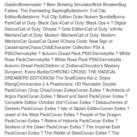
GaidenBrewmaster ? Beer Brewing SimulatorBrick BreakerBug
Fables: The Everlasting SaplingBulletstorm: Full Clip
EditionBulletstorm: Full Clip Edition Duke Nukem BundleBunny
ParkCall of Duty: Black Ops 4Call of Duty: Black Ops 4 ? Digital
DeluxeCall of Duty: Ghosts ? Gold EditionCall of Duty: Infinite
WarfareCall of Duty: Modern WarfareCall of Duty: Modern
WarfareCat QuestCat Quest IIChaos Code: New Sign of
CatastropheChaos;ChildCharacter Collection PS4 &
PS5Chernobylite ? Autumn Dread Pack PS5Chernobylite ? White
Rose PackChernobylite ? White Rose Pack PS5Chernobylite -
Autumn Dread PackChildren of ZodiarcsChocobo's Mystery
Dungeon: Every Buddy!CHRONO CROSS: THE RADICAL
DREAMERS EDITIONClid The SnailCobra Kai 2: Dojos
RisingCommandos 2 & Praetorians: HD Remaster Double
PackConan Chop ChopConan ExilesConan Exiles ? Architects of
Argos PackConan Exiles ? Blood and Sand PackConan Exiles ?
Complete Edition October 2021Conan Exiles ? Debaucheries of
Derketo PackConan Exiles ? Isle of Siptah EditionConan Exiles ?
Jewel of the West PackConan Exiles ? People of the Dragon
PackConan Exiles ? Riders of Hyboria PackConan Exiles ?
Seekers of the Dawn PackConan Exiles ? The Imperial East
PackConan Exiles ? The Riddle of SteelConan Exiles ? The