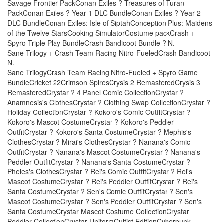
Savage Frontier PackConan Exiles ? Treasures of Turan
PackConan Exiles ? Year 1 DLC BundleConan Exiles ? Year 2
DLC BundleConan Exiles: Isle of SiptahConception Plus: Maidens
of the Twelve StarsCooking SimulatorCostume packCrash +
Spyro Triple Play BundleCrash Bandicoot Bundle ? N.
Sane Trilogy + Crash Team Racing Nitro-FueledCrash Bandicoot
N.
Sane TrilogyCrash Team Racing Nitro-Fueled + Spyro Game
BundleCricket 22Crimson SpiresCrysis 2 RemasteredCrysis 3
RemasteredCrystar ? 4 Panel Comic CollectionCrystar ?
Anamnesis's ClothesCrystar ? Clothing Swap CollectionCrystar ?
Holiday CollectionCrystar ? Kokoro's Comic OutfitCrystar ?
Kokoro's Mascot CostumeCrystar ? Kokoro's Peddler
OutfitCrystar ? Kokoro's Santa CostumeCrystar ? Mephis's
ClothesCrystar ? Mirai's ClothesCrystar ? Nanana's Comic
OutfitCrystar ? Nanana's Mascot CostumeCrystar ? Nanana's
Peddler OutfitCrystar ? Nanana's Santa CostumeCrystar ?
Pheles's ClothesCrystar ? Rei's Comic OutfitCrystar ? Rei's
Mascot CostumeCrystar ? Rei's Peddler OutfitCrystar ? Rei's
Santa CostumeCrystar ? Sen's Comic OutfitCrystar ? Sen's
Mascot CostumeCrystar ? Sen's Peddler OutfitCrystar ? Sen's
Santa CostumeCrystar Mascot Costume CollectionCrystar
Peddler CollectionCrystar UniformCultist EditionCyberpunk