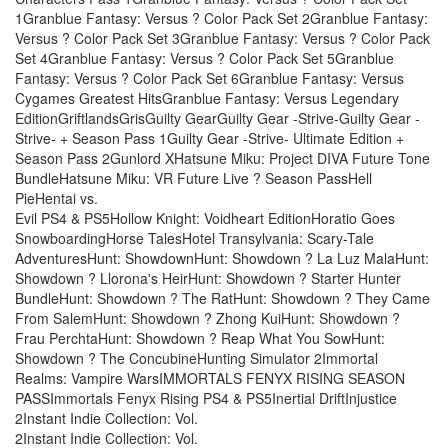
1Granblue Fantasy: Versus ? Color Pack Set 2Granblue Fantasy:
Versus ? Color Pack Set 3Granblue Fantasy: Versus ? Color Pack
Set 4Granblue Fantasy: Versus ? Color Pack Set 5Granblue
Fantasy: Versus ? Color Pack Set 6Granblue Fantasy: Versus
Cygames Greatest HitsGranblue Fantasy: Versus Legendary
EditionGriftlandsGrisGuilty GearGuilty Gear -Strive-Guilty Gear -
Strive- + Season Pass 1Guilty Gear -Strive- Ultimate Edition +
Season Pass 2Gunlord XHatsune Miku: Project DIVA Future Tone
BundleHatsune Miku: VR Future Live ? Season PassHell
PieHentai vs.
Evil PS4 & PS5Hollow Knight: Voidheart EditionHoratio Goes
SnowboardingHorse TalesHotel Transylvania: Scary-Tale
AdventuresHunt: ShowdownHunt: Showdown ? La Luz MalaHunt:
Showdown ? Llorona's HeirHunt: Showdown ? Starter Hunter
BundleHunt: Showdown ? The RatHunt: Showdown ? They Came
From SalemHunt: Showdown ? Zhong KuiHunt: Showdown ?
Frau PerchtaHunt: Showdown ? Reap What You SowHunt:
Showdown ? The ConcubineHunting Simulator 2Immortal
Realms: Vampire WarsIMMORTALS FENYX RISING SEASON
PASSImmortals Fenyx Rising PS4 & PS5Inertial DriftInjustice
2Instant Indie Collection: Vol.
2Instant Indie Collection: Vol.