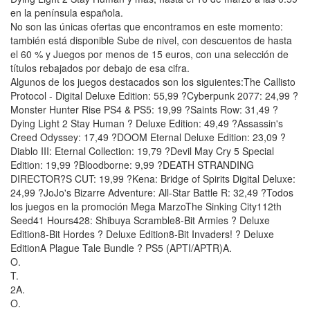
en la península española.
No son las únicas ofertas que encontramos en este momento:
también está disponible Sube de nivel, con descuentos de hasta
el 60 % y Juegos por menos de 15 euros, con una selección de
títulos rebajados por debajo de esa cifra.
Algunos de los juegos destacados son los siguientes:The Callisto
Protocol - Digital Deluxe Edition: 55,99 ?Cyberpunk 2077: 24,99 ?
Monster Hunter Rise PS4 & PS5: 19,99 ?Saints Row: 31,49 ?
Dying Light 2 Stay Human ? Deluxe Edition: 49,49 ?Assassin's
Creed Odyssey: 17,49 ?DOOM Eternal Deluxe Edition: 23,09 ?
Diablo III: Eternal Collection: 19,79 ?Devil May Cry 5 Special
Edition: 19,99 ?Bloodborne: 9,99 ?DEATH STRANDING
DIRECTOR?S CUT: 19,99 ?Kena: Bridge of Spirits Digital Deluxe:
24,99 ?JoJo's Bizarre Adventure: All-Star Battle R: 32,49 ?Todos
los juegos en la promoción Mega MarzoThe Sinking City112th
Seed41 Hours428: Shibuya Scramble8-Bit Armies ? Deluxe
Edition8-Bit Hordes ? Deluxe Edition8-Bit Invaders! ? Deluxe
EditionA Plague Tale Bundle ? PS5 (APTI/APTR)A.
O.
T.
2A.
O.