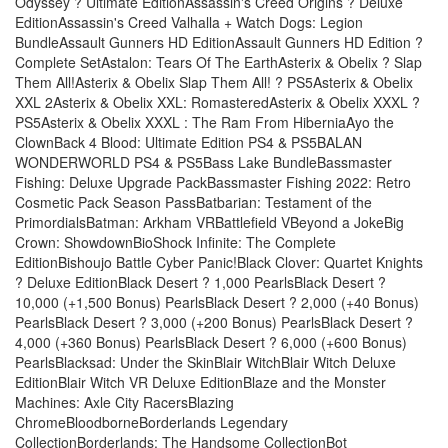
Odyssey ? Ultimate EditionAssassin's Creed Origins ? Deluxe
EditionAssassin's Creed Valhalla + Watch Dogs: Legion
BundleAssault Gunners HD EditionAssault Gunners HD Edition ?
Complete SetAstalon: Tears Of The EarthAsterix & Obelix ? Slap
Them All!Asterix & Obelix Slap Them All! ? PS5Asterix & Obelix
XXL 2Asterix & Obelix XXL: RomasteredAsterix & Obelix XXXL ?
PS5Asterix & Obelix XXXL : The Ram From HiberniaAyo the
ClownBack 4 Blood: Ultimate Edition PS4 & PS5BALAN
WONDERWORLD PS4 & PS5Bass Lake BundleBassmaster
Fishing: Deluxe Upgrade PackBassmaster Fishing 2022: Retro
Cosmetic Pack Season PassBatbarian: Testament of the
PrimordialsBatman: Arkham VRBattlefield VBeyond a JokeBig
Crown: ShowdownBioShock Infinite: The Complete
EditionBishoujo Battle Cyber Panic!Black Clover: Quartet Knights
? Deluxe EditionBlack Desert ? 1,000 PearlsBlack Desert ?
10,000 (+1,500 Bonus) PearlsBlack Desert ? 2,000 (+40 Bonus)
PearlsBlack Desert ? 3,000 (+200 Bonus) PearlsBlack Desert ?
4,000 (+360 Bonus) PearlsBlack Desert ? 6,000 (+600 Bonus)
PearlsBlacksad: Under the SkinBlair WitchBlair Witch Deluxe
EditionBlair Witch VR Deluxe EditionBlaze and the Monster
Machines: Axle City RacersBlazing
ChromeBloodborneBorderlands Legendary
CollectionBorderlands: The Handsome CollectionBot