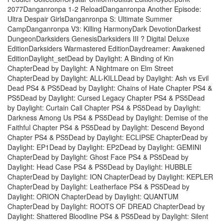
2077Danganronpa 1-2 ReloadDanganronpa Another Episode:
Ultra Despair GirlsDanganronpa S: Ultimate Summer
CampDanganronpa V3: Killing HarmonyDark DevotionDarkest
DungeonDarksiders GenesisDarksiders III ? Digital Deluxe
EditionDarksiders Warmastered EditionDaydreamer: Awakened
EditionDaylight_setDead by Daylight: A Binding of Kin
ChapterDead by Daylight: A Nightmare on Elm Street
ChapterDead by Daylight: ALL-KILLDead by Daylight: Ash vs Evil
Dead PS4 & PS5Dead by Daylight: Chains of Hate Chapter PS4 &
PS5Dead by Daylight: Cursed Legacy Chapter PS4 & PS5Dead
by Daylight: Curtain Call Chapter PS4 & PS5Dead by Daylight:
Darkness Among Us PS4 & PS5Dead by Daylight: Demise of the
Faithful Chapter PS4 & PS5Dead by Daylight: Descend Beyond
Chapter PS4 & PS5Dead by Daylight: ECLIPSE ChapterDead by
Daylight: EP1Dead by Daylight: EP2Dead by Daylight: GEMINI
ChapterDead by Daylight: Ghost Face PS4 & PS5Dead by
Daylight: Head Case PS4 & PS5Dead by Daylight: HUBBLE
ChapterDead by Daylight: ION ChapterDead by Daylight: KEPLER
ChapterDead by Daylight: Leatherface PS4 & PS5Dead by
Daylight: ORION ChapterDead by Daylight: QUANTUM
ChapterDead by Daylight: ROOTS OF DREAD ChapterDead by
Daylight: Shattered Bloodline PS4 & PS5Dead by Daylight: Silent