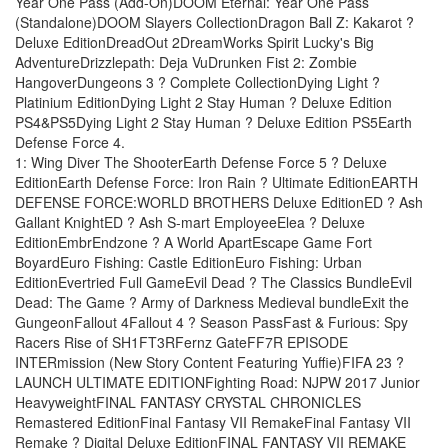
Year One Pass (Add-On)DOOM Eternal: Year One Pass
(Standalone)DOOM Slayers CollectionDragon Ball Z: Kakarot ?
Deluxe EditionDreadOut 2DreamWorks Spirit Lucky's Big
AdventureDrizzlepath: Deja VuDrunken Fist 2: Zombie
HangoverDungeons 3 ? Complete CollectionDying Light ?
Platinium EditionDying Light 2 Stay Human ? Deluxe Edition
PS4&PS5Dying Light 2 Stay Human ? Deluxe Edition PS5Earth
Defense Force 4.
1: Wing Diver The ShooterEarth Defense Force 5 ? Deluxe
EditionEarth Defense Force: Iron Rain ? Ultimate EditionEARTH
DEFENSE FORCE:WORLD BROTHERS Deluxe EditionED ? Ash
Gallant KnightED ? Ash S-mart EmployeeElea ? Deluxe
EditionEmbrEndzone ? A World ApartEscape Game Fort
BoyardEuro Fishing: Castle EditionEuro Fishing: Urban
EditionEvertried Full GameEvil Dead ? The Classics BundleEvil
Dead: The Game ? Army of Darkness Medieval bundleExit the
GungeonFallout 4Fallout 4 ? Season PassFast & Furious: Spy
Racers Rise of SH1FT3RFernz GateFF7R EPISODE
INTERmission (New Story Content Featuring Yuffie)FIFA 23 ?
LAUNCH ULTIMATE EDITIONFighting Road: NJPW 2017 Junior
HeavyweightFINAL FANTASY CRYSTAL CHRONICLES
Remastered EditionFinal Fantasy VII RemakeFinal Fantasy VII
Remake ? Digital Deluxe EditionFINAL FANTASY VII REMAKE