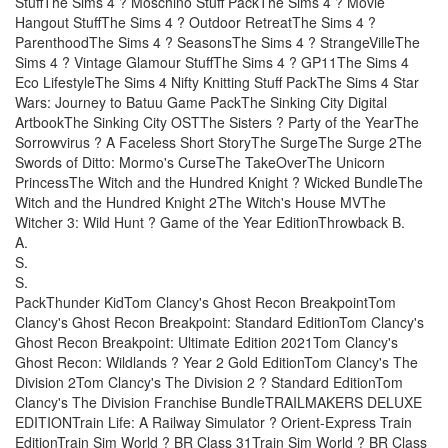
StuffThe Sims 4 ? Moschino Stuff PackThe Sims 4 ? Movie
Hangout StuffThe Sims 4 ? Outdoor RetreatThe Sims 4 ?
ParenthoodThe Sims 4 ? SeasonsThe Sims 4 ? StrangeVilleThe
Sims 4 ? Vintage Glamour StuffThe Sims 4 ? GP11The Sims 4
Eco LifestyleThe Sims 4 Nifty Knitting Stuff PackThe Sims 4 Star
Wars: Journey to Batuu Game PackThe Sinking City Digital
ArtbookThe Sinking City OSTThe Sisters ? Party of the YearThe
Sorrowvirus ? A Faceless Short StoryThe SurgeThe Surge 2The
Swords of Ditto: Mormo's CurseThe TakeOverThe Unicorn
PrincessThe Witch and the Hundred Knight ? Wicked BundleThe
Witch and the Hundred Knight 2The Witch's House MVThe
Witcher 3: Wild Hunt ? Game of the Year EditionThrowback B.
A.
S.
S.
PackThunder KidTom Clancy's Ghost Recon BreakpointTom
Clancy's Ghost Recon Breakpoint: Standard EditionTom Clancy's
Ghost Recon Breakpoint: Ultimate Edition 2021Tom Clancy's
Ghost Recon: Wildlands ? Year 2 Gold EditionTom Clancy's The
Division 2Tom Clancy's The Division 2 ? Standard EditionTom
Clancy's The Division Franchise BundleTRAILMAKERS DELUXE
EDITIONTrain Life: A Railway Simulator ? Orient-Express Train
EditionTrain Sim World ? BR Class 31Train Sim World ? BR Class