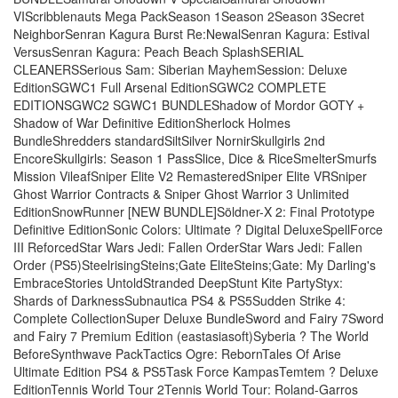
VIScribblenauts Mega PackSeason 1Season 2Season 3Secret
NeighborSenran Kagura Burst Re:NewalSenran Kagura: Estival
VersusSenran Kagura: Peach Beach SplashSERIAL
CLEANERSSerious Sam: Siberian MayhemSession: Deluxe
EditionSGWC1 Full Arsenal EditionSGWC2 COMPLETE
EDITIONSGWC2 SGWC1 BUNDLEShadow of Mordor GOTY +
Shadow of War Definitive EditionSherlock Holmes
BundleShredders standardSiltSilver NornirSkullgirls 2nd
EncoreSkullgirls: Season 1 PassSlice, Dice & RiceSmelterSmurfs
Mission VileafSniper Elite V2 RemasteredSniper Elite VRSniper
Ghost Warrior Contracts & Sniper Ghost Warrior 3 Unlimited
EditionSnowRunner [NEW BUNDLE]Söldner-X 2: Final Prototype
Definitive EditionSonic Colors: Ultimate ? Digital DeluxeSpellForce
III ReforcedStar Wars Jedi: Fallen OrderStar Wars Jedi: Fallen
Order (PS5)SteelrisingSteins;Gate EliteSteins;Gate: My Darling's
EmbraceStories UntoldStranded DeepStunt Kite PartyStyx:
Shards of DarknessSubnautica PS4 & PS5Sudden Strike 4:
Complete CollectionSuper Deluxe BundleSword and Fairy 7Sword
and Fairy 7 Premium Edition (eastasiasoft)Syberia ? The World
BeforeSynthwave PackTactics Ogre: RebornTales Of Arise
Ultimate Edition PS4 & PS5Task Force KampasTemtem ? Deluxe
EditionTennis World Tour 2Tennis World Tour: Roland-Garros