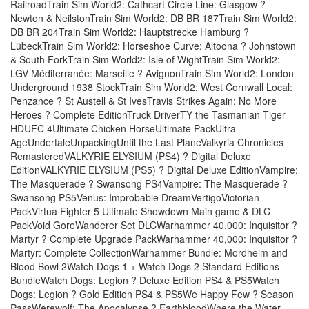
RailroadTrain Sim World2: Cathcart Circle Line: Glasgow ?
Newton & NeilstonTrain Sim World2: DB BR 187Train Sim World2:
DB BR 204Train Sim World2: Hauptstrecke Hamburg ?
LübeckTrain Sim World2: Horseshoe Curve: Altoona ? Johnstown
& South ForkTrain Sim World2: Isle of WightTrain Sim World2:
LGV Méditerranée: Marseille ? AvignonTrain Sim World2: London
Underground 1938 StockTrain Sim World2: West Cornwall Local:
Penzance ? St Austell & St IvesTravis Strikes Again: No More
Heroes ? Complete EditionTruck DriverTY the Tasmanian Tiger
HDUFC 4Ultimate Chicken HorseUltimate PackUltra
AgeUndertaleUnpackingUntil the Last PlaneValkyria Chronicles
RemasteredVALKYRIE ELYSIUM (PS4) ? Digital Deluxe
EditionVALKYRIE ELYSIUM (PS5) ? Digital Deluxe EditionVampire:
The Masquerade ? Swansong PS4Vampire: The Masquerade ?
Swansong PS5Venus: Improbable DreamVertigoVictorian
PackVirtua Fighter 5 Ultimate Showdown Main game & DLC
PackVoid GoreWanderer Set DLCWarhammer 40,000: Inquisitor ?
Martyr ? Complete Upgrade PackWarhammer 40,000: Inquisitor ?
Martyr: Complete CollectionWarhammer Bundle: Mordheim and
Blood Bowl 2Watch Dogs 1 + Watch Dogs 2 Standard Editions
BundleWatch Dogs: Legion ? Deluxe Edition PS4 & PS5Watch
Dogs: Legion ? Gold Edition PS4 & PS5We Happy Few ? Season
PassWerewolf: The Apocalypse ? EarthbloodWhere the Water