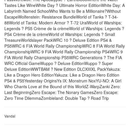
Tastes Like WineWhite Day ? Ultimate Horror EditionWhite Day: A
Labyrinth Named SchoolWho Wants to Be a Millionaire?Without
EscapeWolfenstein: Resistance BundleWorld of Tanks ? T-34-
88World of Tanks: Modern Armor ? T-72 UralWorld of Warships:
Legends ? PS5 Crème de la crèmeWorld of Warships: Legends ?
PS4 Crème de la crèmeWorld of Warships: Legends ? Small
TreasureWorldslayer PackWRC 10 ? Deluxe Edition PS4 &
PS5WRC 6 FIA World Rally ChampionshipWRC 8 FIA World Rally
ChampionshipWRC 9 FIA World Rally Championship PS4WRC 9
FIA World Rally Championship PS5WRC Generations ? The FIA
WRC Official GameWuppo ? Deluxe EditionWuppo ? Super
Deluxe EditionWWTBAM ? New Edition DLCXIIIXL PackYakuza:
Like a Dragon Hero EditionYakuza: Like a Dragon Hero Edition
PS4 & PS5Yesterday OriginsYs IX: Monstrum NoxYU-NO: A Girl
Who Chants Love at the Bound of this WorldZ-WarpZanki Zero:
Last BeginningZero Escape: The Nonary GamesZero Escape:
Zero Time DilemmaZombieland: Double Tap ? Road Trip
Vandal