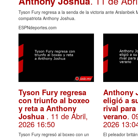
Anthony Joshua
. 11 de Abr
Tyson Fury regresa a la senda de la victoria ante Arslanbek
compatriota Anthony Joshua.
ESPNdeportes.com
Tyson Fury regresa
Anthony 
con triunfo al boxeo
eligió a s
y reta a Anthony
rival para
. 11 de Abril,
. 0
Joshua
verano
2026 16:50
2026 13:0
Tyson Fury regresó al boxeo con un
El peleador britá