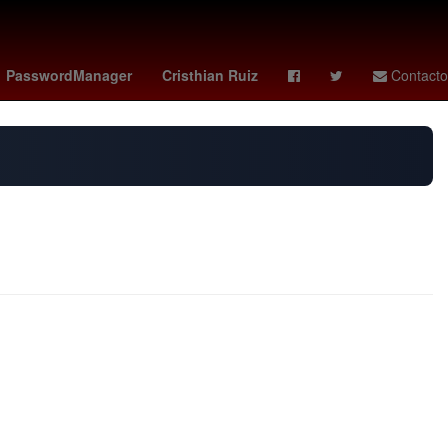
to Alvarado
tabla leagues cup
ranking fifa
PasswordManager
Cristhian Ruiz
Contacto