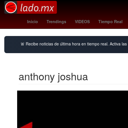
unión - lanús
costco torreon
regreso a cl
Inicio
Trendings
VIDEOS
Tiempo Real
🚨 Recibe noticias de última hora en tiempo real. Activa las 
anthony joshua