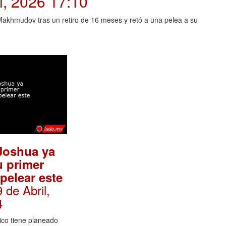
il, 2026 17:10
 Makhmudov tras un retiro de 16 meses y retó a una pelea a su
Joshua ya
u primer
 pelear este
9 de Abril,
4
nico tiene planeado