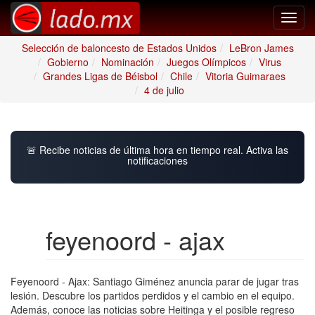
Toggl
navig
Selección de baloncesto de Estados Unidos
LeBron James
Gobierno
Nominación
Juegos Olímpicos
Virus
Grandes Ligas de Béisbol
Chile
Vitoria Guimaraes
4 de julio
🚨 Recibe noticias de última hora en tiempo real. Activa las
notificaciones
feyenoord - ajax
Feyenoord - Ajax: Santiago Giménez anuncia parar de jugar tras
lesión. Descubre los partidos perdidos y el cambio en el equipo.
Además, conoce las noticias sobre Heitinga y el posible regreso