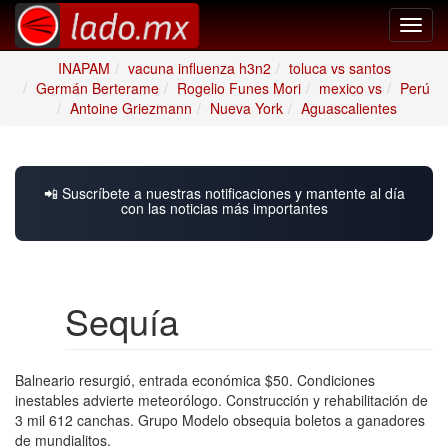
Toggl
navig
INAPAM
vacuna influenza h3n2
toluca vs santos
Germán Berterame
Rogelio Funes Mori
mexico vs
Perú
Antoine Griezmann
Nueva York
Aguascalientes
📲 Suscríbete a nuestras notificaciones y mantente al día
con las noticias más importantes
Sequía
Balneario resurgió, entrada económica $50. Condiciones
inestables advierte meteorólogo. Construcción y rehabilitación de
3 mil 612 canchas. Grupo Modelo obsequia boletos a ganadores
de mundialitos.