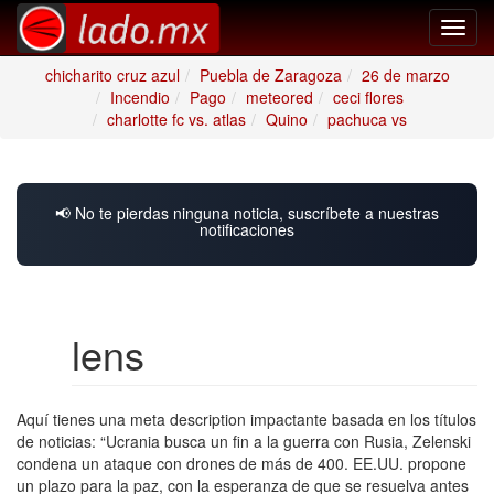
Toggl
navig
chicharito cruz azul
Puebla de Zaragoza
26 de marzo
Incendio
Pago
meteored
ceci flores
charlotte fc vs. atlas
Quino
pachuca vs
📢 No te pierdas ninguna noticia, suscríbete a nuestras
notificaciones
lens
Aquí tienes una meta description impactante basada en los títulos
de noticias: “Ucrania busca un fin a la guerra con Rusia, Zelenski
condena un ataque con drones de más de 400. EE.UU. propone
un plazo para la paz, con la esperanza de que se resuelva antes