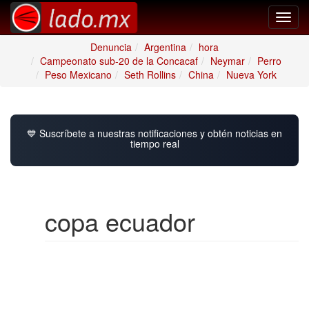
Toggl
navig
Denuncia
Argentina
hora
Campeonato sub-20 de la Concacaf
Neymar
Perro
Peso Mexicano
Seth Rollins
China
Nueva York
💙 Suscríbete a nuestras notificaciones y obtén noticias en
tiempo real
copa ecuador