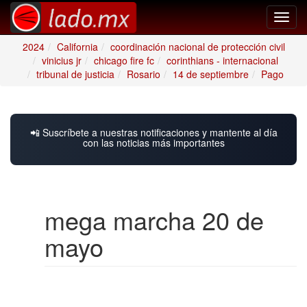
Toggl
navig
2024
California
coordinación nacional de protección civil
vinicius jr
chicago fire fc
corinthians - internacional
tribunal de justicia
Rosario
14 de septiembre
Pago
📲 Suscríbete a nuestras notificaciones y mantente al día
con las noticias más importantes
mega marcha 20 de
mayo