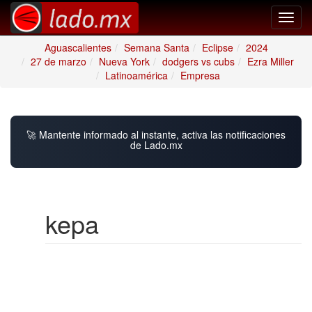
Toggl
navig
Aguascalientes
Semana Santa
Eclipse
2024
27 de marzo
Nueva York
dodgers vs cubs
Ezra Miller
Latinoamérica
Empresa
🚀 Mantente informado al instante, activa las notificaciones
de Lado.mx
kepa