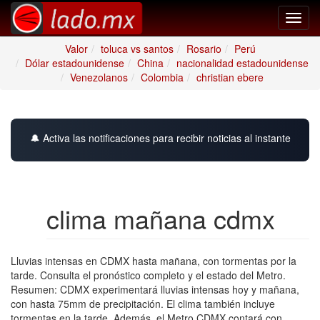
Toggl
navig
Valor
toluca vs santos
Rosario
Perú
Dólar estadounidense
China
nacionalidad estadounidense
Venezolanos
Colombia
christian ebere
🔔 Activa las notificaciones para recibir noticias al instante
clima mañana cdmx
Lluvias intensas en CDMX hasta mañana, con tormentas por la
tarde. Consulta el pronóstico completo y el estado del Metro.
Resumen: CDMX experimentará lluvias intensas hoy y mañana,
con hasta 75mm de precipitación. El clima también incluye
tormentas en la tarde. Además, el Metro CDMX contará con