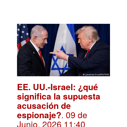
EE. UU.-Israel: ¿qué
significa la supuesta
acusación de
espionaje?
. 09 de
Junio, 2026 11:40