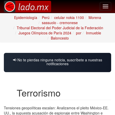
Toggl
navig
Epidemiología
Perú
celular nokia 1100
Morena
sassuolo - cremonese
Tribunal Electoral del Poder Judicial de la Federación
Juegos Olímpicos de París 2024
por
Inmueble
Baloncesto
📢 No te pierdas ninguna noticia, suscríbete a nuestras
notificaciones
Terrorismo
Tensiones geopolíticas escalan: Analizamos el pleito México-EE.
UU., la supuesta acusación de espionaje entre Washington e