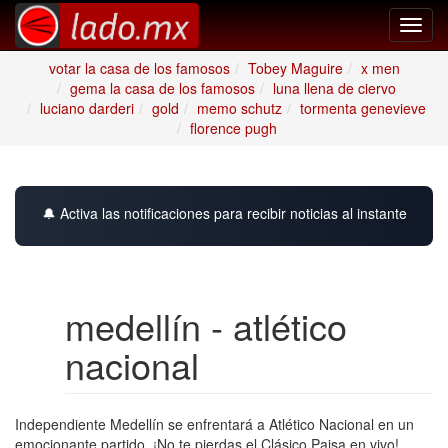
Toggl
navig
votar la casa de los famosos
Tobey Maguire
x men
gema la casa de los famosos
luna llena de ciervo
luciano darderi
gold
memo schutz
tormenta genevieve
florence pugh
🔔 Activa las notificaciones para recibir noticias al instante
medellín - atlético
nacional
Independiente Medellín se enfrentará a Atlético Nacional en un
emocionante partido. ¡No te pierdas el Clásico Paisa en vivo!