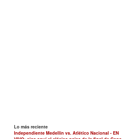
Lo más reciente
Independiente Medellín vs. Atlético Nacional - EN
VIVO: siga aquí el clásico paisa de la final de Copa