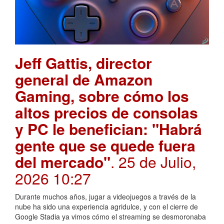
Jeff Gattis, director
general de Amazon
Gaming, sobre cómo los
altos precios de consolas
y PC le benefician: "Habrá
gente que se quede fuera
del mercado"
. 25 de Julio,
2026 10:27
Durante muchos años, jugar a videojuegos a través de la
nube ha sido una experiencia agridulce, y con el cierre de
Google Stadia ya vimos cómo el streaming se desmoronaba