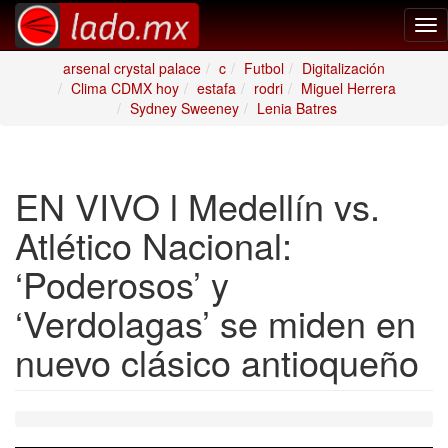
Tog
nav
arsenal crystal palace
c
Futbol
Digitalización
Clima CDMX hoy
estafa
rodri
Miguel Herrera
Sydney Sweeney
Lenia Batres
EN VIVO l Medellín vs.
Atlético Nacional:
‘Poderosos’ y
‘Verdolagas’ se miden en
nuevo clásico antioqueño