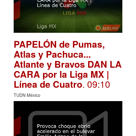
PAPELÓN de Pumas,
Atlas y Pachuca...
Atlante y Bravos DAN LA
CARA por la Liga MX |
Línea de Cuatro
. 09:10
TUDN México