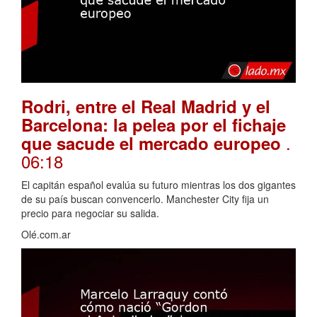
Rodri, entre el Real Madrid y el
Barcelona: la pelea por el fichaje
.
que sacude el mercado europeo
06:18
El capitán español evalúa su futuro mientras los dos gigantes
de su país buscan convencerlo. Manchester City fija un
precio para negociar su salida.
Olé.com.ar