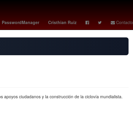
Rosario
araujo
phillies - blue jays
PasswordManager
Cristhian Ruiz
Contacto
os apoyos ciudadanos y la construcción de la ciclovía mundialista.