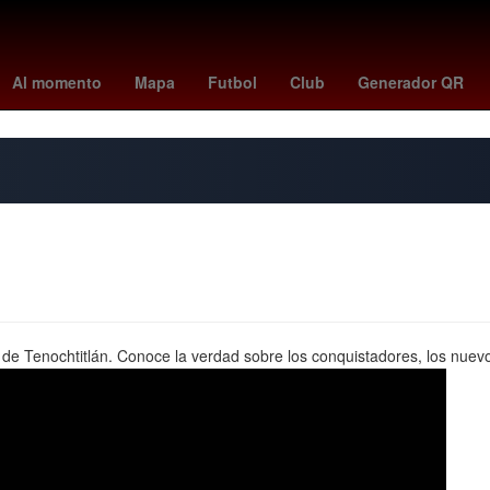
 II de Jordania
Portland Trail Blazers
amazon prime
Ácido graso
Al momento
Mapa
Futbol
Club
Generador QR
ia de Tenochtitlán. Conoce la verdad sobre los conquistadores, los nuev