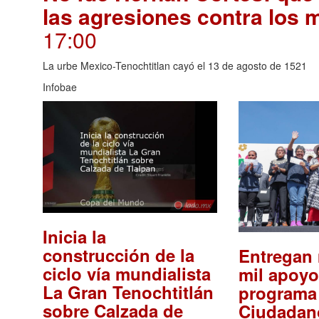
las agresiones contra los 
17:00
La urbe Mexico-Tenochtitlan cayó el 13 de agosto de 1521
Infobae
Inicia la
construcción de la
Entregan
ciclo vía mundialista
mil apoyo
La Gran Tenochtitlán
programa
sobre Calzada de
Ciudadan