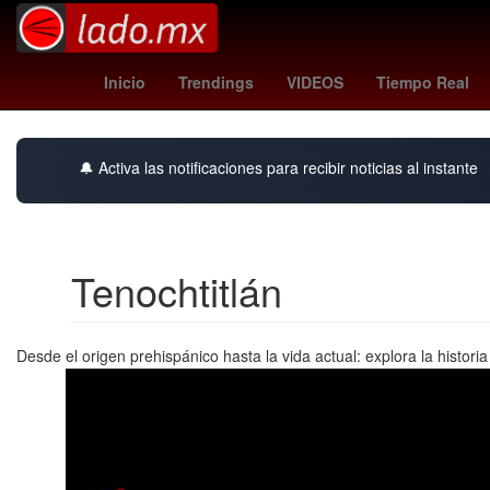
Pago
Perú
Aguascalientes
Abdalá
Inicio
Trendings
VIDEOS
Tiempo Real
🔔 Activa las notificaciones para recibir noticias al instante
Tenochtitlán
Desde el origen prehispánico hasta la vida actual: explora la histor