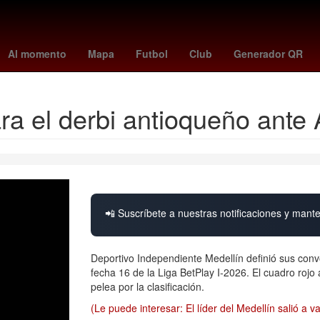
Incendio
iphone 16 pro max
Gobierno
Rosario
chrome
t
Al momento
Mapa
Futbol
Club
Generador QR
ra el derbi antioqueño ante 
📲 Suscríbete a nuestras notificaciones y mante
Deportivo Independiente Medellín definió sus convoc
fecha 16 de la Liga BetPlay I-2026. El cuadro rojo 
pelea por la clasificación.
(Le puede interesar: El líder del Medellín salió a v