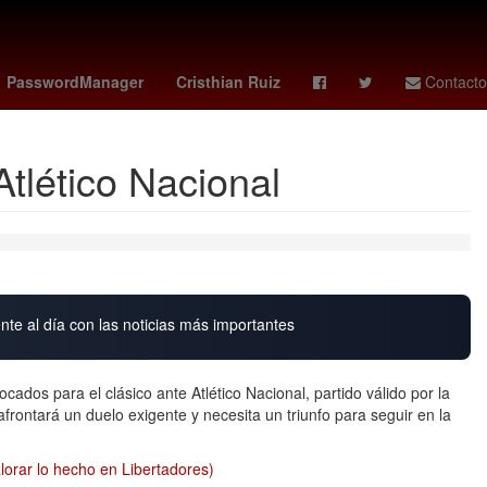
acos
españa portugal
Copa Panamericana de Voleibol Femenino
PasswordManager
Cristhian Ruiz
Contacto
Atlético Nacional
nte al día con las noticias más importantes
ados para el clásico ante Atlético Nacional, partido válido por la
afrontará un duelo exigente y necesita un triunfo para seguir en la
alorar lo hecho en Libertadores)