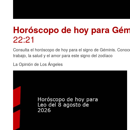
Horóscopo de hoy para Gémi
22:21
Consulta el horóscopo de hoy para el signo de Géminis. Conoce 
trabajo, la salud y el amor para este signo del zodíaco
La Opinión de Los Ángeles