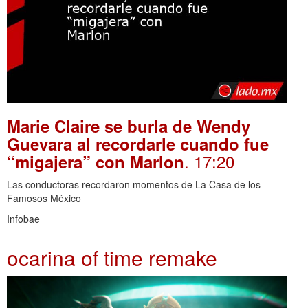
Marie Claire se burla de Wendy
Guevara al recordarle cuando fue
. 17:20
“migajera” con Marlon
Las conductoras recordaron momentos de La Casa de los
Famosos México
Infobae
ocarina of time remake