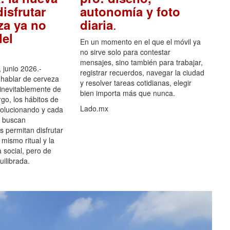
isfrutar
autonomía y foto
.
za ya no
diaria
el
En un momento en el que el móvil ya
no sirve solo para contestar
mensajes, sino también para trabajar,
 junio 2026.-
registrar recuerdos, navegar la ciudad
hablar de cerveza
y resolver tareas cotidianas, elegir
 inevitablemente de
bien importa más que nunca.
go, los hábitos de
Lado.mx
olucionando y cada
 buscan
es permitan disfrutar
 mismo ritual y la
 social, pero de
ilibrada.