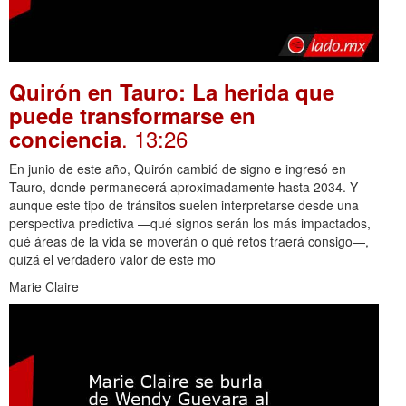
Quirón en Tauro: La herida que
puede transformarse en
. 13:26
conciencia
En junio de este año, Quirón cambió de signo e ingresó en
Tauro, donde permanecerá aproximadamente hasta 2034. Y
aunque este tipo de tránsitos suelen interpretarse desde una
perspectiva predictiva —qué signos serán los más impactados,
qué áreas de la vida se moverán o qué retos traerá consigo—,
quizá el verdadero valor de este mo
Marie Claire