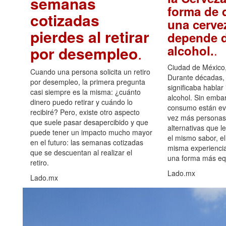
semanas
forma de d
cotizadas
una cerve
pierdes al retirar
depende d
.
alcohol.
por desempleo
.
Ciudad de México,
Cuando una persona solicita un retiro
Durante décadas, 
por desempleo, la primera pregunta
significaba hablar
casi siempre es la misma: ¿cuánto
alcohol. Sin embar
dinero puedo retirar y cuándo lo
consumo están ev
recibiré? Pero, existe otro aspecto
vez más personas
que suele pasar desapercibido y que
alternativas que l
puede tener un impacto mucho mayor
el mismo sabor, el
en el futuro: las semanas cotizadas
misma experiencia
que se descuentan al realizar el
una forma más equ
retiro.
Lado.mx
Lado.mx