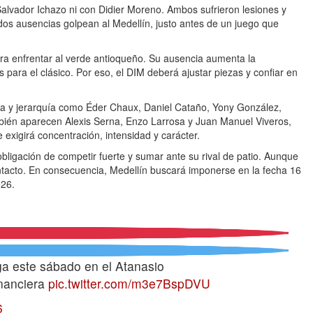
alvador Ichazo ni con Didier Moreno. Ambos sufrieron lesiones y
os ausencias golpean al Medellín, justo antes de un juego que
a enfrentar al verde antioqueño. Su ausencia aumenta la
 para el clásico. Por eso, el DIM deberá ajustar piezas y confiar en
a y jerarquía como Éder Chaux, Daniel Cataño, Yony González,
bién aparecen Alexis Serna, Enzo Larrosa y Juan Manuel Viveros,
exigirá concentración, intensidad y carácter.
bligación de competir fuerte y sumar ante su rival de patio. Aunque
intacto. En consecuencia, Medellín buscará imponerse en la fecha 16
026.
iga este sábado en el Atanasio
nanciera
pic.twitter.com/m3e7BspDVU
6