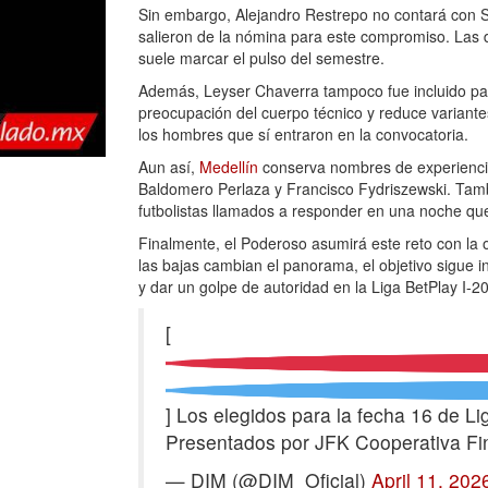
Sin embargo, Alejandro Restrepo no contará con S
salieron de la nómina para este compromiso. Las d
suele marcar el pulso del semestre.
Además, Leyser Chaverra tampoco fue incluido par
preocupación del cuerpo técnico y reduce variantes
los hombres que sí entraron en la convocatoria.
Aun así,
Medellín
conserva nombres de experienci
Baldomero Perlaza y Francisco Fydriszewski. Tam
futbolistas llamados a responder en una noche que 
Finalmente, el Poderoso asumirá este reto con la o
las bajas cambian el panorama, el objetivo sigue 
y dar un golpe de autoridad en la Liga BetPlay I-2
[
] Los elegidos para la fecha 16 de L
Presentados por JFK Cooperativa Fi
— DIM (@DIM_Oficial)
April 11, 202