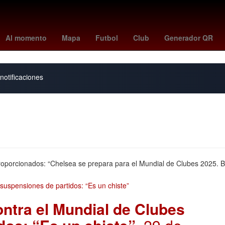
España
Argentina
China
Senador
Aguascalientes
Gobiern
Al momento
Mapa
Futbol
Club
Generador QR
notificaciones
proporcionados: “Chelsea se prepara para el Mundial de Clubes 2025. B
ntra el Mundial de Clubes