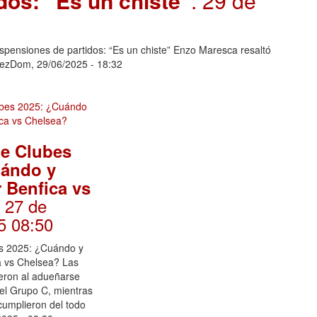
dos: “Es un chiste”
. 29 de
spensiones de partidos: “Es un chiste” Enzo Maresca resaltó
rezDom, 29/06/2025 - 18:32
de Clubes
uándo y
 Benfica vs
. 27 de
5 08:50
s 2025: ¿Cuándo y
a vs Chelsea? Las
ieron al adueñarse
del Grupo C, mientras
cumplieron del todo