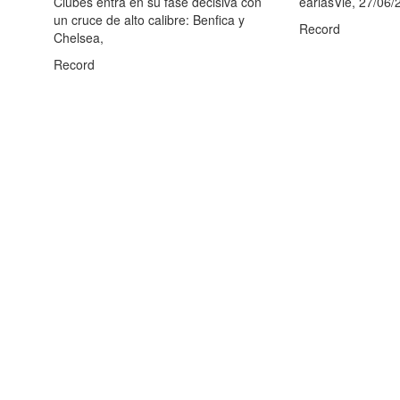
Clubes entra en su fase decisiva con
eariasVie, 27/06/
un cruce de alto calibre: Benfica y
Record
Chelsea,
Record