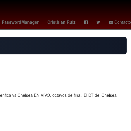
o
2024
27 de marzo
PasswordManager
Cristhian Ruiz
Contacto
enfica vs Chelsea EN VIVO, octavos de final. El DT del Chelsea