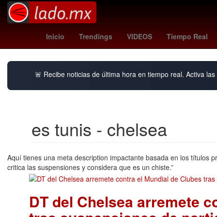
Denuncia
Empresa
Inicio
Trendings
VIDEOS
Tiempo Real
🚨 Recibe noticias de última hora en tiempo real. Activa las 
es tunis - chelsea
Aquí tienes una meta description impactante basada en los títulos 
critica las suspensiones y considera que es un chiste.”
DT del Chelsea arremete co