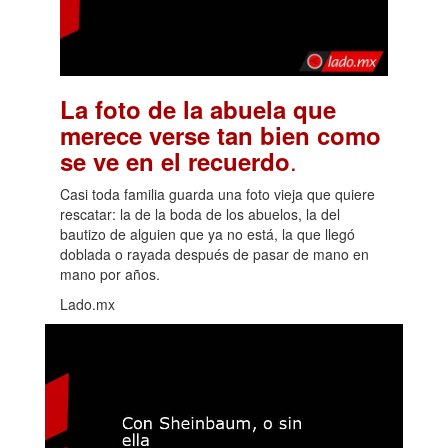
La foto de la abuela que
merece verse tan bien como
.
se ve en el recuerdo
Casi toda familia guarda una foto vieja que quiere
rescatar: la de la boda de los abuelos, la del
bautizo de alguien que ya no está, la que llegó
doblada o rayada después de pasar de mano en
mano por años.
Lado.mx