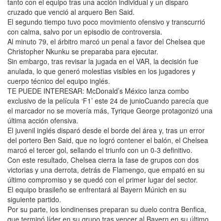
tanto con el equipo tras una acción individual y un disparo
cruzado que venció al arquero Ben Said.
El segundo tiempo tuvo poco movimiento ofensivo y transcurrió
con calma, salvo por un episodio de controversia.
Al minuto 79, el árbitro marcó un penal a favor del Chelsea que
Christopher Nkunku se preparaba para ejecutar.
Sin embargo, tras revisar la jugada en el VAR, la decisión fue
anulada, lo que generó molestias visibles en los jugadores y
cuerpo técnico del equipo inglés.
TE PUEDE INTERESAR: McDonald’s México lanza combo
exclusivo de la película ‘F1’ este 24 de junioCuando parecía que
el marcador no se movería más, Tyrique George protagonizó una
última acción ofensiva.
El juvenil inglés disparó desde el borde del área y, tras un error
del portero Ben Said, que no logró contener el balón, el Chelsea
marcó el tercer gol, sellando el triunfo con un 0-3 definitivo.
Con este resultado, Chelsea cierra la fase de grupos con dos
victorias y una derrota, detrás de Flamengo, que empató en su
último compromiso y se quedó con el primer lugar del sector.
El equipo brasileño se enfrentará al Bayern Múnich en su
siguiente partido.
Por su parte, los londinenses preparan su duelo contra Benfica,
que terminó líder en su grupo tras vencer al Bayern en su último