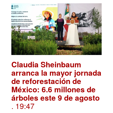
Claudia Sheinbaum
arranca la mayor jornada
de reforestación de
México: 6.6 millones de
árboles este 9 de agosto
. 19:47