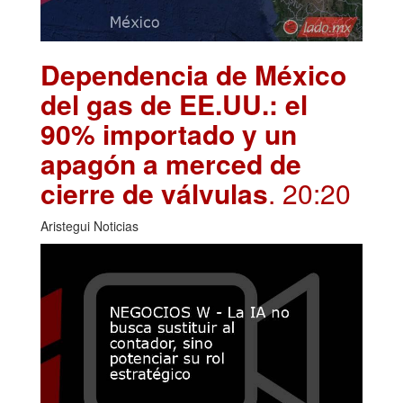
Dependencia de México
del gas de EE.UU.: el
90% importado y un
apagón a merced de
cierre de válvulas
. 20:20
Aristegui Noticias