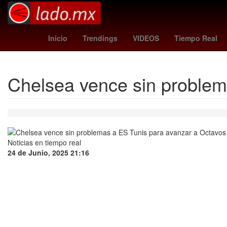
Monterrey Metal Fest
millonarios - cúcuta
rangers - reds
m
Inicio
Trendings
VIDEOS
Tiempo Real
Chelsea vence sin problem
24 de Junio, 2025 21:16