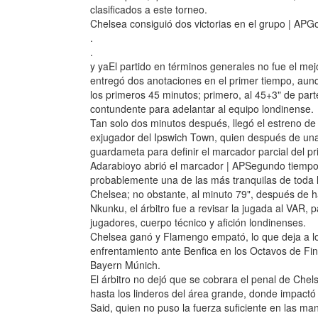
clasificados a este torneo.
Chelsea consiguió dos victorias en el grupo | APGo
.
.
y yaEl partido en términos generales no fue el me
entregó dos anotaciones en el primer tiempo, au
los primeros 45 minutos; primero, al 45+3" de par
contundente para adelantar al equipo londinense.
Tan solo dos minutos después, llegó el estreno de 
exjugador del Ipswich Town, quien después de una 
guardameta para definir el marcador parcial del pr
Adarabioyo abrió el marcador | APSegundo tiempo
probablemente una de las más tranquilas de toda
Chelsea; no obstante, al minuto 79", después de 
Nkunku, el árbitro fue a revisar la jugada al VAR, 
jugadores, cuerpo técnico y afición londinenses.
Chelsea ganó y Flamengo empató, lo que deja a l
enfrentamiento ante Benfica en los Octavos de Fin
Bayern Múnich.
El árbitro no dejó que se cobrara el penal de Chel
hasta los linderos del área grande, donde impactó
Said, quien no puso la fuerza suficiente en las man