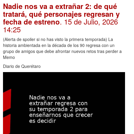
Nadie nos va a extrañar 2: de qué
tratará, qué personajes regresan y
. 15 de Julio, 2026
fecha de estreno
14:25
(Alerta de spoiler si no has visto la primera temporada) La
historia ambientada en la década de los 90 regresa con un
grupo de amigos que debe afrontar nuevos retos tras perder a
Memo
Diario de Querétaro