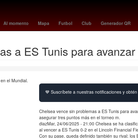
unetaka murakami
celtics - raptors
UEFA Europa League
osasu
Al momento
Mapa
Futbol
Club
Generador QR
as a ES Tunis para avanzar 
💙 Suscríbete a nuestras notificaciones y obtén 
Chelsea vence sin problemas a ES Tunis para avan
asegurar tres puntos más en el torneo m.
diazMar, 24/06/2025 - 21:00 Chelsea se ha clasifi
al vencer a ES Tunis 0-2 en el Lincoln Financial Fi
Con su pase, queda definido también su rival; los