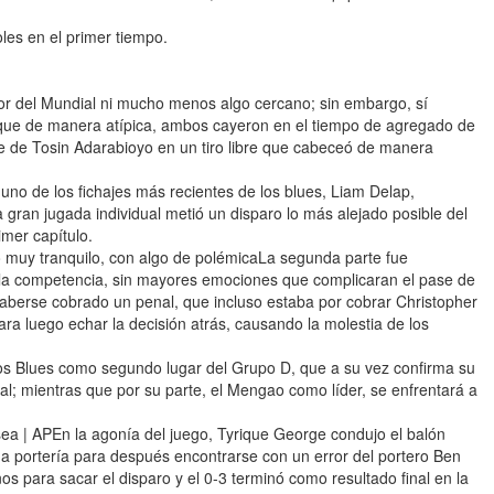
les en el primer tiempo.
jor del Mundial ni mucho menos algo cercano; sin embargo, sí
nque de manera atípica, ambos cayeron en el tiempo de agregado de
te de Tosin Adarabioyo en un tiro libre que cabeceó de manera
uno de los fichajes más recientes de los blues, Liam Delap,
gran jugada individual metió un disparo lo más alejado posible del
imer capítulo.
 muy tranquilo, con algo de polémicaLa segunda parte fue
 la competencia, sin mayores emociones que complicaran el pase de
haberse cobrado un penal, que incluso estaba por cobrar Christopher
para luego echar la decisión atrás, causando la molestia de los
os Blues como segundo lugar del Grupo D, que a su vez confirma su
al; mientras que por su parte, el Mengao como líder, se enfrentará a
sea | APEn la agonía del juego, Tyrique George condujo el balón
 a portería para después encontrarse con un error del portero Ben
os para sacar el disparo y el 0-3 terminó como resultado final en la