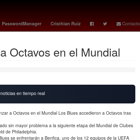
na
misa domingo de pascua
Lewis Hamilton
raptors - celtics
PasswordManager
Cristhian Ruiz
Contacto
a Octavos en el Mundial
noticias en tiempo real
zar a Octavos en el Mundial Los Blues accedieron a Octavos tras
cado sin mayor problema a la siguiente etapa del Mundial de Clubes
eld de Philadelphia.
 Blues se enfrentarán a Benfica, uno de los 12 equipos de la UEFA