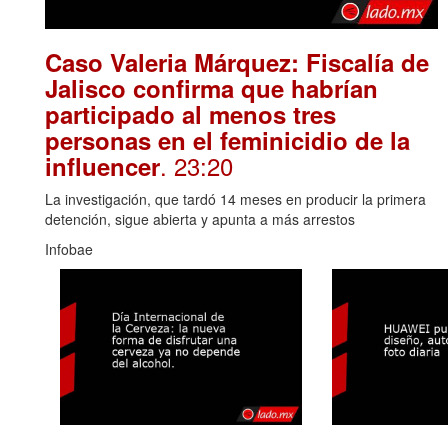
Caso Valeria Márquez: Fiscalía de
Jalisco confirma que habrían
participado al menos tres
personas en el feminicidio de la
. 23:20
influencer
La investigación, que tardó 14 meses en producir la primera
detención, sigue abierta y apunta a más arrestos
Infobae