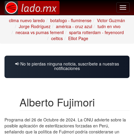
Toggl
navig
clima nuevo laredo
botafogo - fluminense
Victor Guzmán
Jorge Rodríguez
américa - cruz azul
tudn en vivo
necaxa vs pumas femenil
sparta rotterdam - feyenoord
celtics
Elliot Page
📢 No te pierdas ninguna noticia, suscríbete a nuestras
notificaciones
Alberto Fujimori
Programa del 26 de Octubre de 2024. La ONU advierte sobre la
posible aplicación de esterilizaciones forzadas en Perú,
señalando que la política de Fujimori podría considerarse un