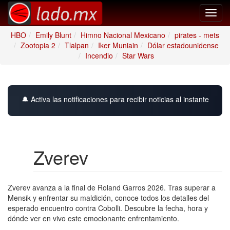
Toggl
navig
HBO
Emily Blunt
Himno Nacional Mexicano
pirates - mets
Zootopia 2
Tlalpan
Iker Muniain
Dólar estadounidense
Incendio
Star Wars
🔔 Activa las notificaciones para recibir noticias al instante
Zverev
Zverev avanza a la final de Roland Garros 2026. Tras superar a
Mensik y enfrentar su maldición, conoce todos los detalles del
esperado encuentro contra Cobolli. Descubre la fecha, hora y
dónde ver en vivo este emocionante enfrentamiento.