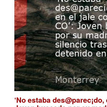
‘No estaba des@parec¡do, e