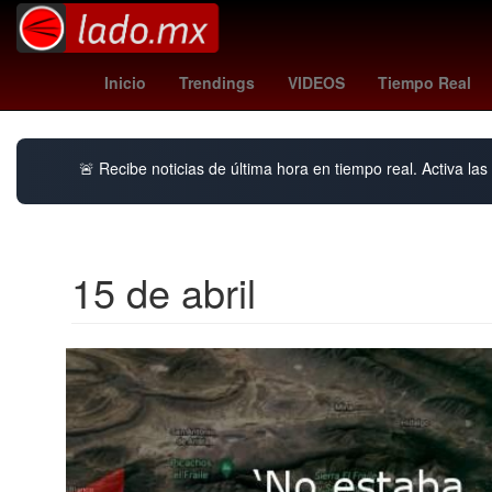
Modest Mouse
Assa Abloy
Auditorio Metropolitano Puebla
Inicio
Trendings
VIDEOS
Tiempo Real
🚨 Recibe noticias de última hora en tiempo real. Activa las 
15 de abril