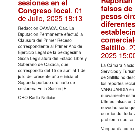
Reportan 
sesiones en el
falsos de
. 01
Congreso local
pesos cir
de Julio, 2025 18:13
diferente
Redacción OAXACA, Oax. La
estableci
Diputación Permanente efectuó la
comercial
Clausura del Primer Receso
. 2
Saltillo
correspondiente al Primer Año de
Ejercicio Legal de la Sexagésima
2025 15:0
Sexta Legislatura del Estado Libre y
Soberano de Oaxaca, que
La Cámara Nacio
correspondió del 15 de abril al 1 de
Servicios y Turis
julio del presente año e inicia el
de Saltillo no des
Segundo periodo ordinario de
los reportes recib
sesiones. En la Sesión [R
VANGUARDIA en e
nuevamente estar
ORO Radio Noticias
billetes falsos en 
novedad sería qu
ocurriendo, toda 
problema que se 
Vanguardia.com.