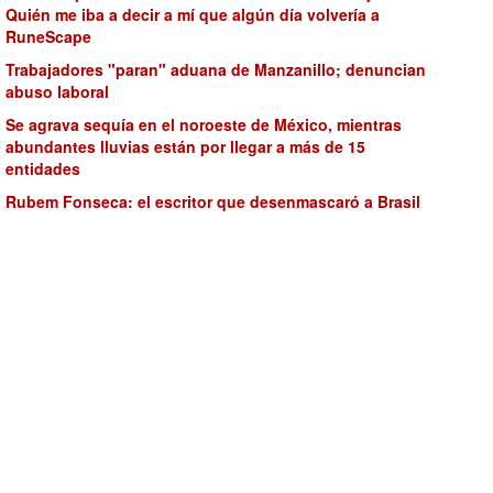
Quién me iba a decir a mí que algún día volvería a
RuneScape
Trabajadores "paran" aduana de Manzanillo; denuncian
abuso laboral
Se agrava sequía en el noroeste de México, mientras
abundantes lluvias están por llegar a más de 15
entidades
Rubem Fonseca: el escritor que desenmascaró a Brasil
Aprueba OPLE Veracruz sustitución de 356 candidaturas
municipales por renuncias
Cosentino dice “Hola Monterrey”
¿Hasta cuándo puedo consultar los resultados de Mi
Derecho Mi Lugar ECOEMS 2025?