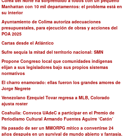
Corea del Norte ha sorprendido a todos con un pequeño
Manhattan con 10 mil departamentos: el problema está en
su interior
Ayuntamiento de Colima autoriza adecuaciones
presupuestales, para ejecución de obras y acciones del
POA 2025
Cartas desde el Atlántico
Sufre sequía la mitad del territorio nacional: SMN
Propone Congreso local que comunidades indígenas
elijan a sus legisladores bajo sus propios sistemas
normativos
El charro enamorado: ellas fueron los grandes amores de
Jorge Negrete
Venezolano Ezequiel Tovar regresa a MLB, Colorado
ajusta roster
Coahuila: Convoca UAdeC a participar en el Premio de
Periodismo Cultural Armando Fuentes Aguirre ‘Catón’
Ha pasado de ser un MMORPG mítico a convertirse 24
años después en un survival de mundo abierto y fantasía.