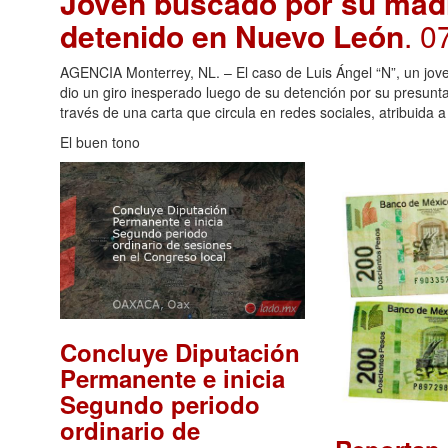
Joven buscado por su madre
detenido en Nuevo León
. 0
AGENCIA Monterrey, NL. – El caso de Luis Ángel “N”, un jov
dio un giro inesperado luego de su detención por su presunt
través de una carta que circula en redes sociales, atribuida 
El buen tono
Concluye Diputación
Permanente e inicia
Segundo periodo
ordinario de