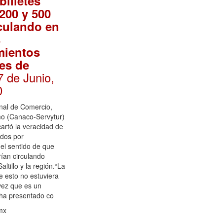
billetes
 200 y 500
culando en
s
mientos
es de
7 de Junio,
0
nal de Comercio,
mo (Canaco-Servytur)
cartó la veracidad de
idos por
l sentido de que
ían circulando
Saltillo y la región.“La
e esto no estuviera
vez que es un
ha presentado co
mx