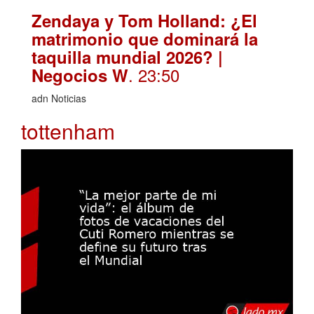
Zendaya y Tom Holland: ¿El
matrimonio que dominará la
taquilla mundial 2026? |
. 23:50
Negocios W
adn Noticias
tottenham