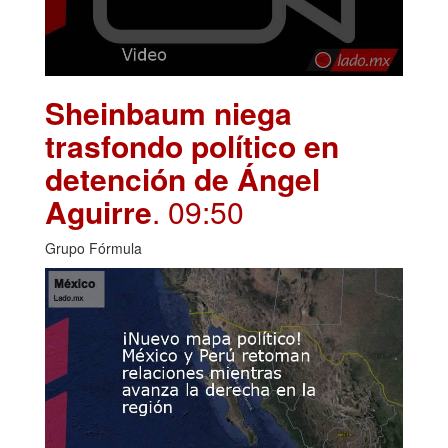
Sheinbaum niega
trasfondo político en
detención de Ángel
Aguirre
. 09:50
Grupo Fórmula