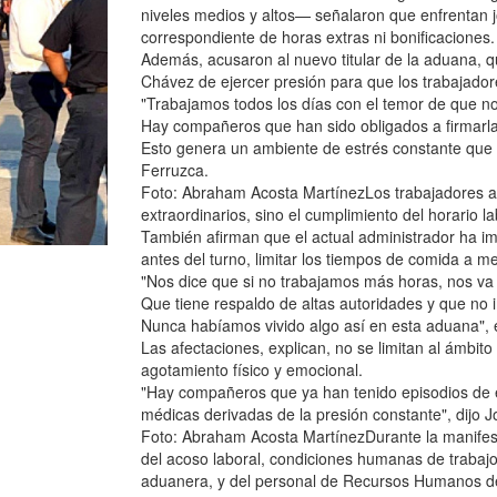
niveles medios y altos— señalaron que enfrentan j
correspondiente de horas extras ni bonificaciones.
Además, acusaron al nuevo titular de la aduana, q
Chávez de ejercer presión para que los trabajadores
"Trabajamos todos los días con el temor de que no
Hay compañeros que han sido obligados a firmarla
Esto genera un ambiente de estrés constante que a
Ferruzca.
Foto: Abraham Acosta MartínezLos trabajadores a
extraordinarios, sino el cumplimiento del horario l
También afirman que el actual administrador ha im
antes del turno, limitar los tiempos de comida a 
"Nos dice que si no trabajamos más horas, nos va 
Que tiene respaldo de altas autoridades y que no
Nunca habíamos vivido algo así en esta aduana",
Las afectaciones, explican, no se limitan al ámbi
agotamiento físico y emocional.
"Hay compañeros que ya han tenido episodios de es
médicas derivadas de la presión constante", dijo 
Foto: Abraham Acosta MartínezDurante la manifesta
del acoso laboral, condiciones humanas de trabajo 
aduanera, y del personal de Recursos Humanos d