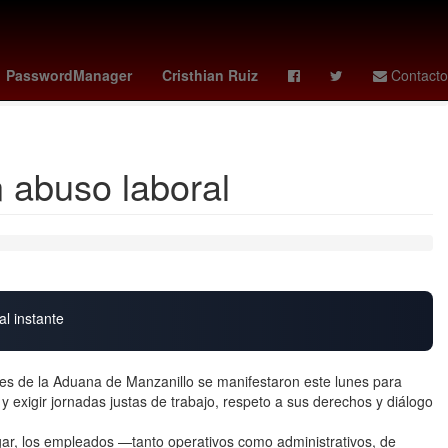
de Justicia del Estado de Zacatecas
Catedral
Sergio Mattarella
PasswordManager
Cristhian Ruiz
Contacto
 abuso laboral
al instante
s de la Aduana de Manzanillo se manifestaron este lunes para
 exigir jornadas justas de trabajo, respeto a sus derechos y diálogo
gar, los empleados —tanto operativos como administrativos, de