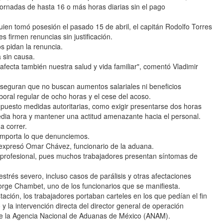
ornadas de hasta 16 o más horas diarias sin el pago
uien tomó posesión el pasado 15 de abril, el capitán Rodolfo Torres
 firmen renuncias sin justificación.
s pidan la renuncia.
 sin causa.
fecta también nuestra salud y vida familiar", comentó Vladimir
seguran que no buscan aumentos salariales ni beneficios
aboral regular de ocho horas y el cese del acoso.
puesto medidas autoritarias, como exigir presentarse dos horas
media hora y mantener una actitud amenazante hacia el personal.
a correr.
 importa lo que denunciemos.
 expresó Omar Chávez, funcionario de la aduana.
to profesional, pues muchos trabajadores presentan síntomas de
trés severo, incluso casos de parálisis y otras afectaciones
Jorge Chambet, uno de los funcionarios que se manifiesta.
ción, los trabajadores portaban carteles en los que pedían el fin
y la intervención directa del director general de operación
e la Agencia Nacional de Aduanas de México (ANAM).