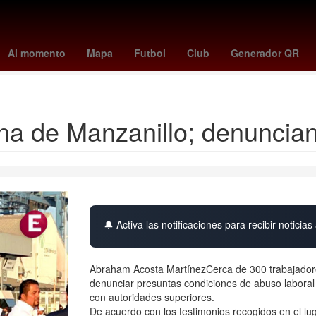
Riquelme
Ciudad Victoria
Heroica Matamoros
Fiscalía General 
Al momento
Mapa
Futbol
Club
Generador QR
Contenido descargable
na de Manzanillo; denuncian
🔔 Activa las notificaciones para recibir noticias 
Abraham Acosta MartínezCerca de 300 trabajadore
denunciar presuntas condiciones de abuso laboral y
con autoridades superiores.
De acuerdo con los testimonios recogidos en el lu