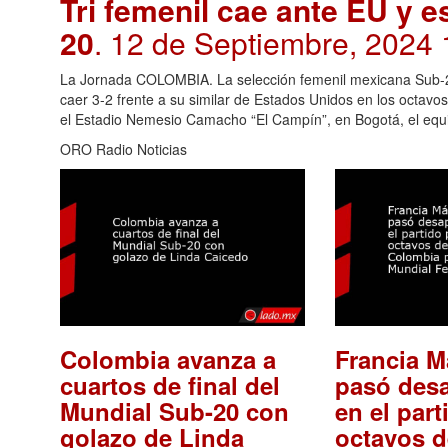
Tri femenil cae ante EU y e
20
. 12 de Septiembre, 2024 
La Jornada COLOMBIA. La selección femenil mexicana Sub-20
caer 3-2 frente a su similar de Estados Unidos en los octavo
el Estadio Nemesio Camacho “El Campín”, en Bogotá, el equi
ORO Radio Noticias
Colombia avanza a
Francia M
cuartos de final del
pasó desa
Mundial Sub-20 con
en el part
golazo de Linda
octavos d