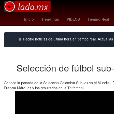
Henipavirus
Estética
Inicio
Trendings
VIDEOS
Tiempo Real
🚨 Recibe noticias de última hora en tiempo real. Activa las 
Selección de fútbol su
Conoce la jornada de la Selección Colombia Sub-20 en el Mundial. R
Francia Márquez y los resultados de la Tri femenil.