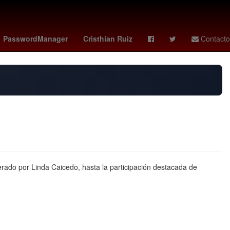
onzon
cavaliers - rockets
PasswordManager
Cristhian Ruiz
Contacto
erado por Linda Caicedo, hasta la participación destacada de