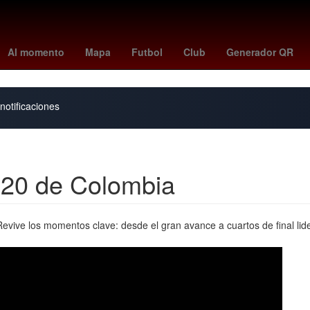
peppa pig
rockets
swag 2
Pago
HBO
Empresa
florian m
Al momento
Mapa
Futbol
Club
Generador QR
notificaciones
b-20 de Colombia
evive los momentos clave: desde el gran avance a cuartos de final lid