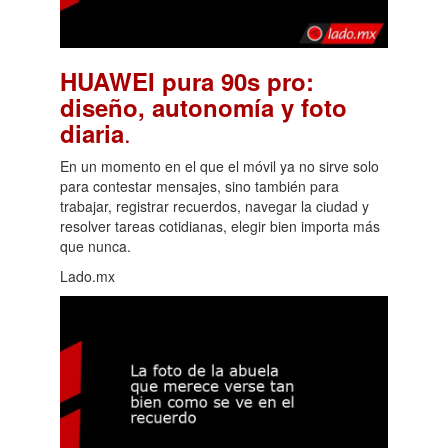
HUAWEI pura 90s pro:
diseño, autonomía y foto
.
diaria
En un momento en el que el móvil ya no sirve solo
para contestar mensajes, sino también para
trabajar, registrar recuerdos, navegar la ciudad y
resolver tareas cotidianas, elegir bien importa más
que nunca.
Lado.mx