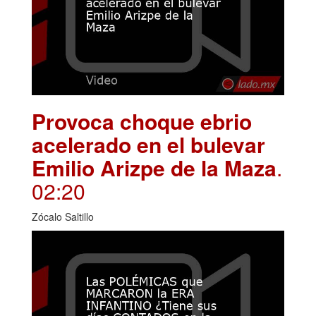
Provoca choque ebrio
acelerado en el bulevar
Emilio Arizpe de la Maza
.
02:20
Zócalo Saltillo