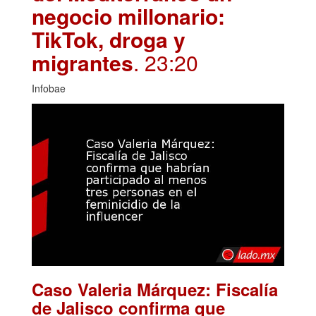
negocio millonario:
TikTok, droga y
migrantes
. 23:20
Infobae
Caso Valeria Márquez: Fiscalía
de Jalisco confirma que