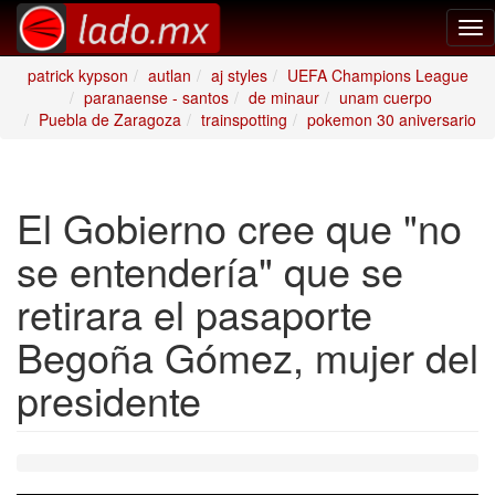
Tog
nav
patrick kypson
autlan
aj styles
UEFA Champions League
paranaense - santos
de minaur
unam cuerpo
Puebla de Zaragoza
trainspotting
pokemon 30 aniversario
El Gobierno cree que "no
se entendería" que se
retirara el pasaporte
Begoña Gómez, mujer del
presidente