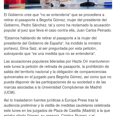
El Gobierno cree que "no se entendería" que se procediera a
retirar el pasaporte a Begoña Gómez, mujer del presidente del
Gobierno, Pedro Sánchez, tal y como ha reclamado la acusación
popular al juez que lleva el caso contra ella, Juan Carlos Peinado.
"Estamos hablando de retirar el pasaporte a la mujer del
presidente del Gobierno de España", ha incidido la ministra
portavoz, Elma Saiz, al ser preguntada por esta petición,
subrayando que "es una medida que no se entendería".
Las acusaciones populares lideradas por Hazte Oír mantuvieron
este lunes la petición de retirada de pasaporte, la prohibición de
salida del territorio nacional y la obligación de comparecencias
quincenales en el juzgado para Begoña Gómez, así como que no
pueda disponer de las participaciones de su sociedad o de las
marcas asociadas a la Universidad Complutense de Madrid
(UCM).
Así lo trasladaron fuentes jurídicas a Europa Press tras la
audiencia preliminar y la vistilla de medidas cautelares celebrada
este lunes en los juzgados de Plaza de Castilla (Madrid) a la que
estaba citada Gómez, su asesora, Cristina Álvarez, y el