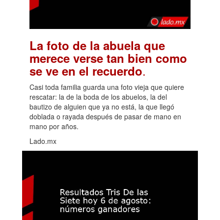
La foto de la abuela que
merece verse tan bien como
.
se ve en el recuerdo
Casi toda familia guarda una foto vieja que quiere
rescatar: la de la boda de los abuelos, la del
bautizo de alguien que ya no está, la que llegó
doblada o rayada después de pasar de mano en
mano por años.
Lado.mx