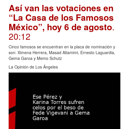
Así van las votaciones en
“La Casa de los Famosos
México”, hoy 6 de agosto
.
20:12
Cinco famosos se encuentran en la placa de nominación y
son: Ximena Herrera, Masad Altamimi, Ernesto Laguardia,
Gema Garoa y Memo Schutz
La Opinión de Los Ángeles