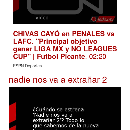
CHIVAS CAYÓ en PENALES vs
LAFC. "Principal objetivo
ganar LIGA MX y NO LEAGUES
. 02:20
CUP" | Futbol Picante
ESPN Deportes
nadie nos va a extrañar 2