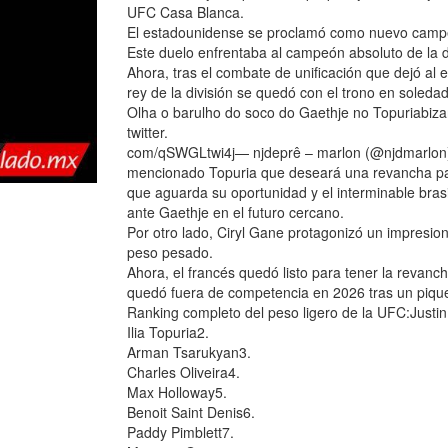
UFC Casa Blanca.
El estadounidense se proclamó como nuevo campeón 
Este duelo enfrentaba al campeón absoluto de la di
Ahora, tras el combate de unificación que dejó al 
rey de la división se quedó con el trono en soledad
Olha o barulho do soco do Gaethje no Topuriabizar
twitter.
com/qSWGLtwi4j— njdeprê – marlon (@njdmarlon) J
mencionado Topuria que deseará una revancha par
que aguarda su oportunidad y el interminable brasi
ante Gaethje en el futuro cercano.
Por otro lado, Ciryl Gane protagonizó un impresiona
peso pesado.
Ahora, el francés quedó listo para tener la revan
quedó fuera de competencia en 2026 tras un piquet
Ranking completo del peso ligero de la UFC:Justi
Ilia Topuria2.
Arman Tsarukyan3.
Charles Oliveira4.
Max Holloway5.
Benoit Saint Denis6.
Paddy Pimblett7.