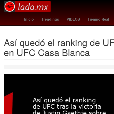
Mundial de Clubes
estafa
Rosario
Inicio
Trendings
VIDEOS
Tiempo Real
Así quedó el ranking de UFC
en UFC Casa Blanca