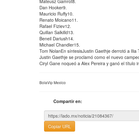
Mateusz Gamrot8.
Dan Hooker9.
Mauricio Ruffy10.
Renato Moicano11.
Rafael Fiziev12.
Quillan Salkilld13.
Beneil Dariush14.
Michael Chandler15.
Tom NolanEn síntesisJustin Gaethje derrotó a Ilia
Justin Gaethje se proclamó como el nuevo campeó
Ciryl Gane noqueó a Alex Pereira y ganó el título 
BolaVip Mexico
Compartir en:
Copiar URL