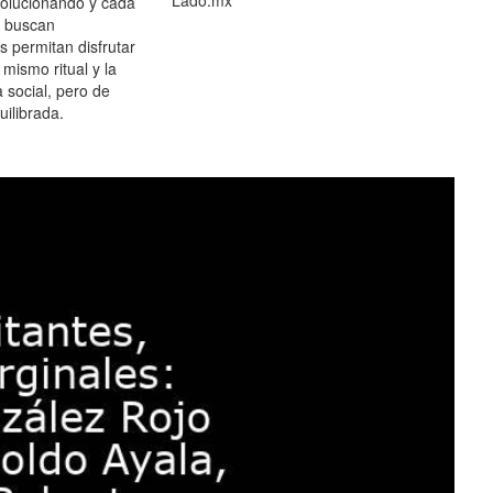
olucionando y cada
 buscan
es permitan disfrutar
 mismo ritual y la
 social, pero de
ilibrada.