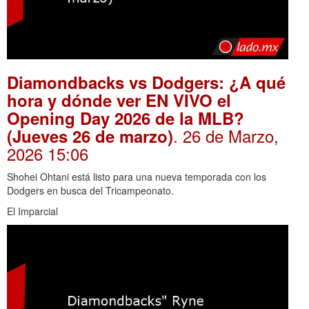
Diamondbacks vs Dodgers: ¿A qué
hora y dónde ver EN VIVO el
Opening Day 2026 de la MLB?
. 26 de Marzo,
(Jueves 26 de marzo)
2026 15:06
Shohei Ohtani está listo para una nueva temporada con los
Dodgers en busca del Tricampeonato.
El Imparcial