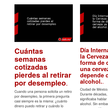
Cuántas
Día Intern
la Cerveza
semanas
forma de d
cotizadas
una cerve
pierdes al retirar
depende d
.
alcohol.
por desempleo
.
Ciudad de México,
Cuando una persona solicita un retiro
Durante décadas, 
por desempleo, la primera pregunta
significaba hablar
casi siempre es la misma: ¿cuánto
alcohol. Sin embar
dinero puedo retirar y cuándo lo