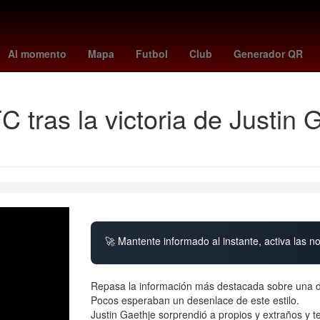
sienna miller
juarez fc
claudia schiffer
atlas vs pachuca femen
Al momento
Mapa
Futbol
Club
Generador QR
 tras la victoria de Justin G
🚀 Mantente informado al instante, activa las n
Repasa la información más destacada sobre una de
Pocos esperaban un desenlace de este estilo.
Justin Gaethje sorprendió a propios y extraños y t