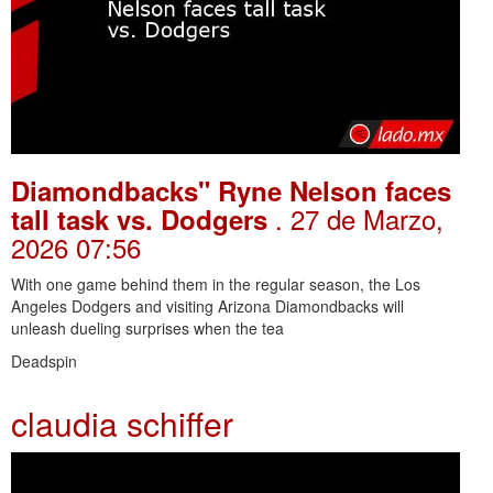
Diamondbacks" Ryne Nelson faces
. 27 de Marzo,
tall task vs. Dodgers
2026 07:56
With one game behind them in the regular season, the Los
Angeles Dodgers and visiting Arizona Diamondbacks will
unleash dueling surprises when the tea
Deadspin
claudia schiffer