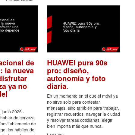
acional de
HUAWEI pura 90s
: la nueva
pro: diseño,
isfrutar
autonomía y foto
.
za ya no
diaria
el
En un momento en el que el móvil ya
no sirve solo para contestar
mensajes, sino también para trabajar,
 junio 2026.-
registrar recuerdos, navegar la ciudad
hablar de cerveza
y resolver tareas cotidianas, elegir
 inevitablemente de
bien importa más que nunca.
go, los hábitos de
Lado.mx