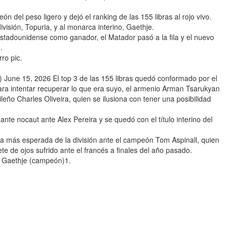
del peso ligero y dejó el ranking de las 155 libras al rojo vivo.
visión, Topuria, y al monarca interino, Gaethje.
estadounidense como ganador, el Matador pasó a la fila y el nuevo
.
ro pic.
une 15, 2026 El top 3 de las 155 libras quedó conformado por el
a intentar recuperar lo que era suyo, el armenio Arman Tsarukyan
leño Charles Oliveira, quien se ilusiona con tener una posibilidad
nte nocaut ante Alex Pereira y se quedó con el título interino del
cha más esperada de la división ante el campeón Tom Aspinall, quien
e de ojos sufrido ante el francés a finales del año pasado.
n Gaethje (campeón)1.