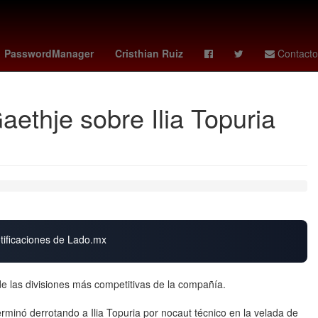
il
Zayn Malik
27 de marzo
Pago
PasswordManager
Cristhian Ruiz
Contacto
aethje sobre Ilia Topuria
otificaciones de Lado.mx
 las divisiones más competitivas de la compañía.
erminó derrotando a Ilia Topuria por nocaut técnico en la velada de