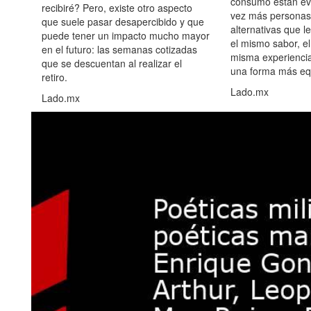
consumo están ev
recibiré? Pero, existe otro aspecto
vez más personas
que suele pasar desapercibido y que
alternativas que l
puede tener un impacto mucho mayor
el mismo sabor, el
en el futuro: las semanas cotizadas
misma experiencia
que se descuentan al realizar el
una forma más equ
retiro.
Lado.mx
Lado.mx