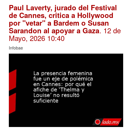
Paul Laverty, jurado del Festival
de Cannes, critica a Hollywood
por "vetar" a Bardem o Susan
. 12 de
Sarandon al apoyar a Gaza
Mayo, 2026 10:40
Infobae