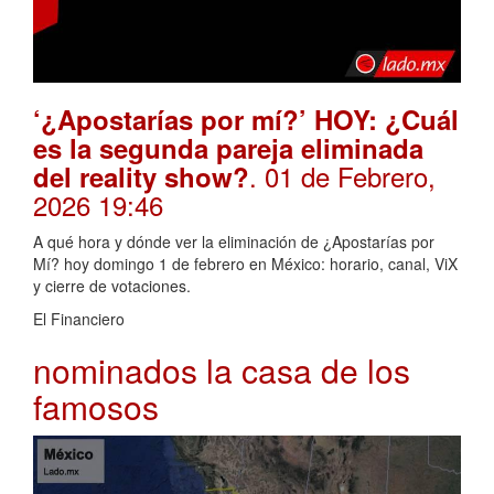
‘¿Apostarías por mí?’ HOY: ¿Cuál
es la segunda pareja eliminada
. 01 de Febrero,
del reality show?
2026 19:46
A qué hora y dónde ver la eliminación de ¿Apostarías por
Mí? hoy domingo 1 de febrero en México: horario, canal, ViX
y cierre de votaciones.
El Financiero
nominados la casa de los
famosos