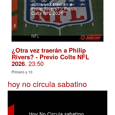
¿Otra vez traerán a Philip
Rivers? - Previo Colts NFL
. 23:50
2026
Primero y 10
hoy no circula sabatino