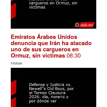
Emiratos Árabes Unidos
denuncia que Irán ha atacado
uno de sus cargueros en
.08:30
Ormuz, sin víctimas
Infobae