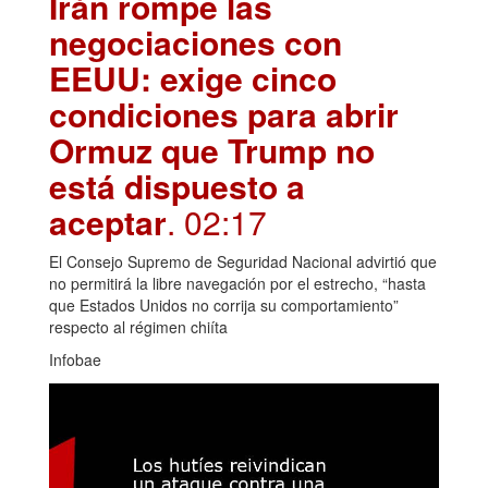
Irán rompe las
negociaciones con
EEUU: exige cinco
condiciones para abrir
Ormuz que Trump no
está dispuesto a
aceptar
. 02:17
El Consejo Supremo de Seguridad Nacional advirtió que
no permitirá la libre navegación por el estrecho, “hasta
que Estados Unidos no corrija su comportamiento”
respecto al régimen chiíta
Infobae