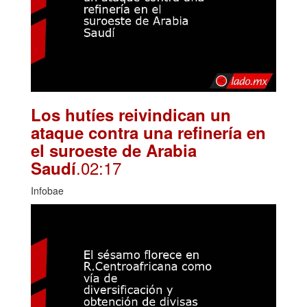
Los hutíes reivindican un
ataque contra una refinería en
el suroeste de Arabia
.02:17
Saudí
Infobae