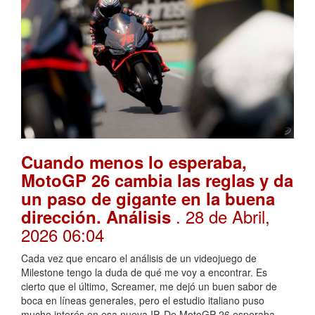
Cuando menos lo esperaba,
MotoGP 26 cambia las reglas y da
un paso de gigante en la buena
. 28 de Abril,
dirección. Análisis
2026 06:04
Cada vez que encaro el análisis de un videojuego de
Milestone tengo la duda de qué me voy a encontrar. Es
cierto que el último, Screamer, me dejó un buen sabor de
boca en líneas generales, pero el estudio italiano puso
mucho interés en esa nueva IP. De MotoGP 26 esperaba