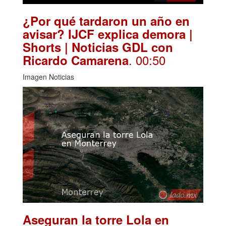
¿Por qué tardaron un año en
avisar? IJCF explica demora |
Shorts | Noticias GDL con
. 00:50
Ricardo Camarena
Imagen Noticias
Aseguran la torre Lola en