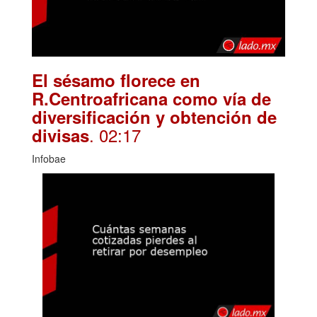
El sésamo florece en
R.Centroafricana como vía de
diversificación y obtención de
. 02:17
divisas
Infobae