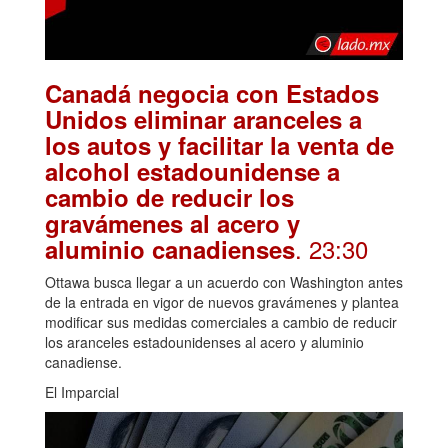
Canadá negocia con Estados
Unidos eliminar aranceles a
los autos y facilitar la venta de
alcohol estadounidense a
cambio de reducir los
gravámenes al acero y
. 23:30
aluminio canadienses
Ottawa busca llegar a un acuerdo con Washington antes
de la entrada en vigor de nuevos gravámenes y plantea
modificar sus medidas comerciales a cambio de reducir
los aranceles estadounidenses al acero y aluminio
canadiense.
El Imparcial