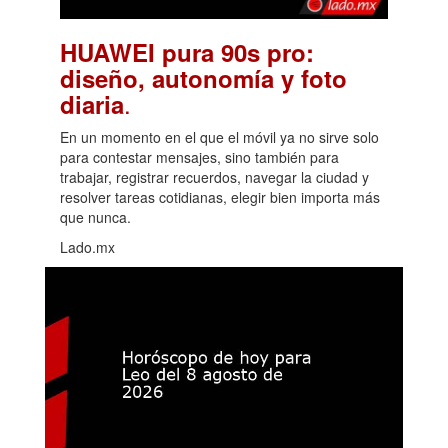
HUAWEI pura 90s pro:
diseño, autonomía y foto
.
diaria
En un momento en el que el móvil ya no sirve solo
para contestar mensajes, sino también para
trabajar, registrar recuerdos, navegar la ciudad y
resolver tareas cotidianas, elegir bien importa más
que nunca.
Lado.mx