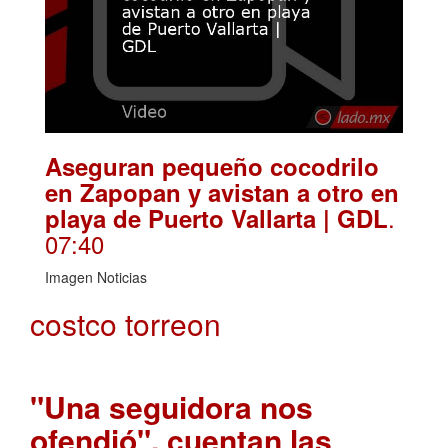
Aseguran pequeño cocodrilo
en Zapopan y avistan a otro en
.
playa de Puerto Vallarta | GDL
07:40
Imagen Noticias
costco torreon
"Una seguidora nos
ofendió", cuentan las