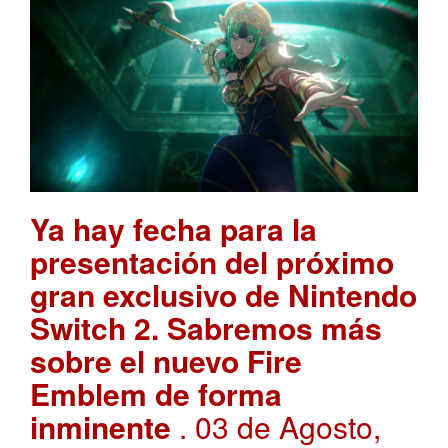
Ya hay fecha para la
presentación del próximo
gran exclusivo de Nintendo
Switch 2. Sabremos más
sobre el nuevo Fire
Emblem de forma
inminente
. 03 de Agosto,