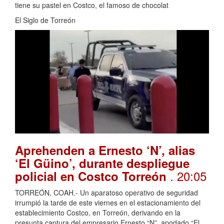
tiene su pastel en Costco, el famoso de chocolat
El Siglo de Torreón
Aprehenden a Ernesto ‘N’, alias
‘El Güino’, durante despliegue
. 20:05
policial en Costco Torreón
TORREÓN, COAH.- Un aparatoso operativo de seguridad
irrumpió la tarde de este viernes en el estacionamiento del
establecimiento Costco, en Torreón, derivando en la
presunta captura del empresario Ernesto “N”, apodado “El