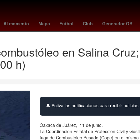
rection
congo fc
Antonela Roccuzzo
Agresión
angels - astros
Al momento
Mapa
Futbol
Club
Generador QR
combustóleo en Salina Cruz
00 h)
🔔 Activa las notificaciones para recibir noticias 
Oaxaca de Juárez, 11 de junio.
La Coordinación Estatal de Protección Civil y Ge
fuga de Combustóleo Pesado (Cope) en el mismo pun