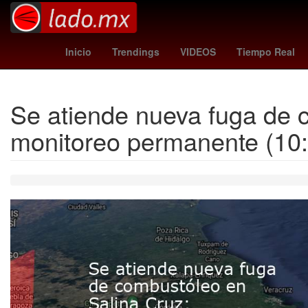
cubs - phillies
Venezolanos
One Di
Inicio
Trendings
VIDEOS
Tiempo Real
Se atiende nueva fuga de 
monitoreo permanente (10: