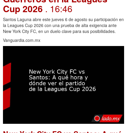
Cup 2026
. 16:46
Santos Laguna abre este jueves 6 de agosto su participación en
la Leagues Cup 2026 con una prueba de alta exigencia ante
New York City FC, en un duelo clave para sus posibilidades.
Vanguardia.com.mx