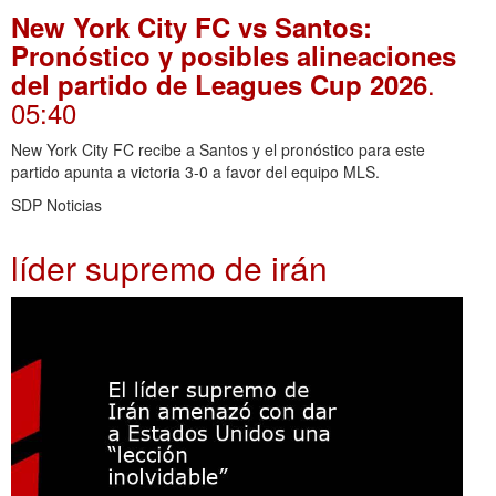
New York City FC vs Santos:
Pronóstico y posibles alineaciones
.
del partido de Leagues Cup 2026
05:40
New York City FC recibe a Santos y el pronóstico para este
partido apunta a victoria 3-0 a favor del equipo MLS.
SDP Noticias
líder supremo de irán