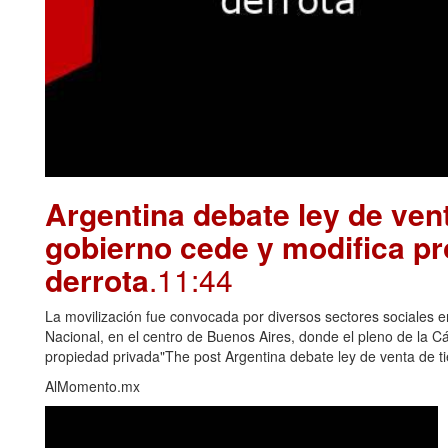
Argentina debate ley de vent
gobierno cede y modifica pr
derrota
.11:44
La movilización fue convocada por diversos sectores sociales e
Nacional, en el centro de Buenos Aires, donde el pleno de la Cám
propiedad privada"The post Argentina debate ley de venta de ti
AlMomento.mx