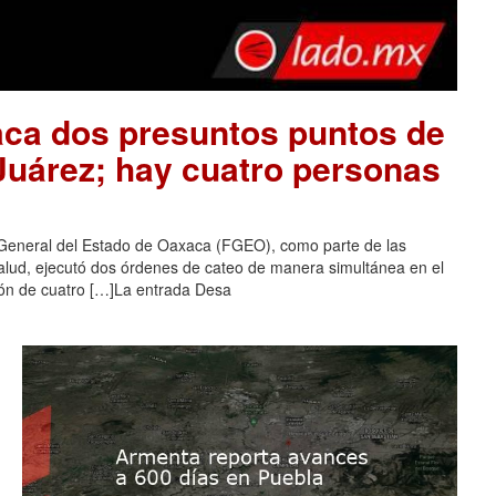
aca dos presuntos puntos de
 Juárez; hay cuatro personas
 General del Estado de Oaxaca (FGEO), como parte de las
salud, ejecutó dos órdenes de cateo de manera simultánea en el
ción de cuatro […]La entrada Desa