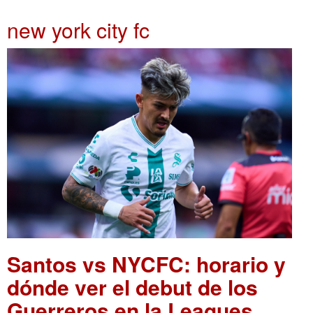
new york city fc
Santos vs NYCFC: horario y
dónde ver el debut de los
Guerreros en la Leagues