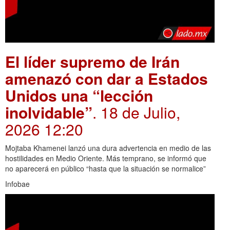
El líder supremo de Irán
amenazó con dar a Estados
Unidos una “lección
inolvidable”
. 18 de Julio,
2026 12:20
Mojtaba Khamenei lanzó una dura advertencia en medio de las
hostilidades en Medio Oriente. Más temprano, se informó que
no aparecerá en público “hasta que la situación se normalice”
Infobae