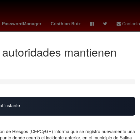
yoane wissa
cuerpo técnico
Pago
PasswordManager
Cristhian Ruiz
Contacto
; autoridades mantienen
al instante
stión de Riesgos (CEPCyGR) informa que se registró nuevamente una
to donde ocurrió el incidente anterior, en el municipio de Salina