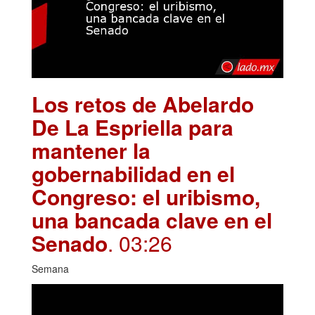
Los retos de Abelardo
De La Espriella para
mantener la
gobernabilidad en el
Congreso: el uribismo,
una bancada clave en el
Senado
. 03:26
Semana