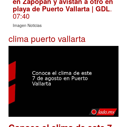
en Zapopan y avistan a otro en
.
playa de Puerto Vallarta | GDL
07:40
Imagen Noticias
clima puerto vallarta