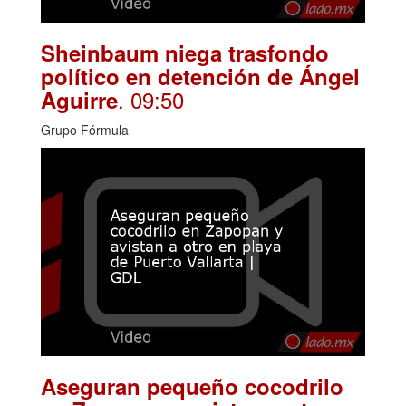
Sheinbaum niega trasfondo
político en detención de Ángel
. 09:50
Aguirre
Grupo Fórmula
Aseguran pequeño cocodrilo