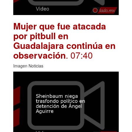
Mujer que fue atacada
por pitbull en
Guadalajara continúa en
observación
. 07:40
Imagen Noticias