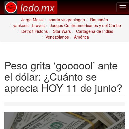
Tog
nav
Jorge Messi
sparta vs groningen
Ramadán
yankees - braves
Juegos Centroamericanos y del Caribe
Detroit Pistons
Star Wars
Cartagena de Indias
Venezolanos
América
Peso grita ‘goooool’ ante
el dólar: ¿Cuánto se
aprecia HOY 11 de junio?