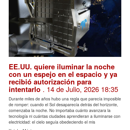
EE.UU. quiere iluminar la noche
con un espejo en el espacio y ya
recibió autorización para
. 14 de Julio, 2026 18:35
intentarlo
Durante miles de años hubo una regla que parecía imposible
de romper: cuando el Sol desaparecía detrás del horizonte,
comenzaba la noche. No importaba cuánto avanzara la
tecnología ni cuántas ciudades aprendieran a iluminarse con
electricidad: el cielo seguía obedeciendo el mis