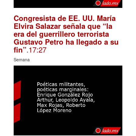
Congresista de EE. UU. María
Elvira Salazar señala que “la
era del guerrillero terrorista
Gustavo Petro ha llegado a su
.17:27
fin”
Semana