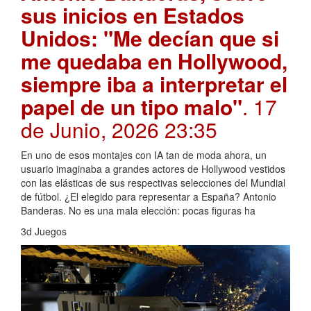
sus inicios en Estados
Unidos: "Me decían que si
me quedaba en Hollywood,
siempre iba a interpretar el
papel de un tipo malo"
. 17
de Junio, 2026 23:35
En uno de esos montajes con IA tan de moda ahora, un
usuario imaginaba a grandes actores de Hollywood vestidos
con las elásticas de sus respectivas selecciones del Mundial
de fútbol. ¿El elegido para representar a España? Antonio
Banderas. No es una mala elección: pocas figuras ha
3d Juegos