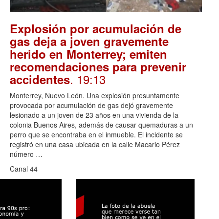
Explosión por acumulación de
gas deja a joven gravemente
herido en Monterrey; emiten
recomendaciones para prevenir
. 19:13
accidentes
Monterrey, Nuevo León. Una explosión presuntamente
provocada por acumulación de gas dejó gravemente
lesionado a un joven de 23 años en una vivienda de la
colonia Buenos Aires, además de causar quemaduras a un
perro que se encontraba en el inmueble. El incidente se
registró en una casa ubicada en la calle Macario Pérez
número …
Canal 44