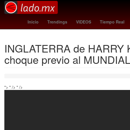
jefferson lerma
grecia quiroz
Rockstar Game
Inicio
Trendings
VIDEOS
Tiempo Real
INGLATERRA de HARRY KAN
choque previo al MUNDIA
">
" />
" />