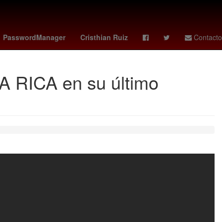
ropiedad privada
gideon mensah
america hoy
PasswordManager
Cristhian Ruiz
Contacto
 RICA en su último