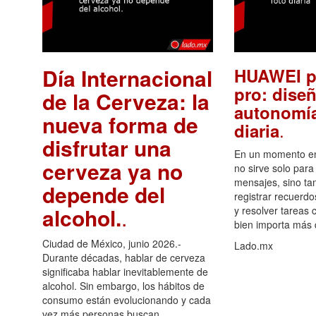
Día Internacional
HUAWEI p
pro: diseñ
de la Cerveza: la
autonomía
nueva forma de
.
diaria
disfrutar una
En un momento en 
cerveza ya no
no sirve solo para
mensajes, sino ta
depende del
registrar recuerdo
alcohol.
.
y resolver tareas c
bien importa más
Ciudad de México, junio 2026.-
Lado.mx
Durante décadas, hablar de cerveza
significaba hablar inevitablemente de
alcohol. Sin embargo, los hábitos de
consumo están evolucionando y cada
vez más personas buscan