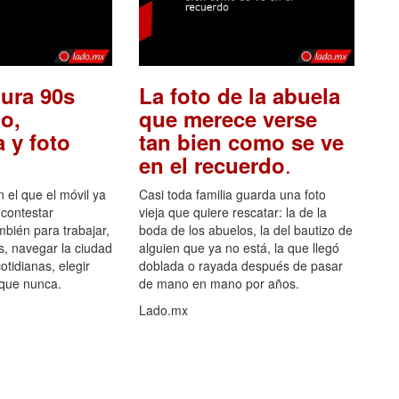
ura 90s
La foto de la abuela
o,
que merece verse
 y foto
tan bien como se ve
.
en el recuerdo
el que el móvil ya
Casi toda familia guarda una foto
 contestar
vieja que quiere rescatar: la de la
mbién para trabajar,
boda de los abuelos, la del bautizo de
s, navegar la ciudad
alguien que ya no está, la que llegó
otidianas, elegir
doblada o rayada después de pasar
 que nunca.
de mano en mano por años.
Lado.mx