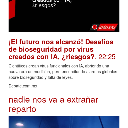
¡El futuro nos alcanzó! Desafíos
de bioseguridad por virus
. 22:25
creados con IA, ¿riesgos?
Científicos crean virus funcionales con IA, abriendo una
nueva era en medicina, pero encendiendo alarmas globales
sobre bioseguridad y falta de leyes.
Debate.com.mx
nadie nos va a extrañar
reparto