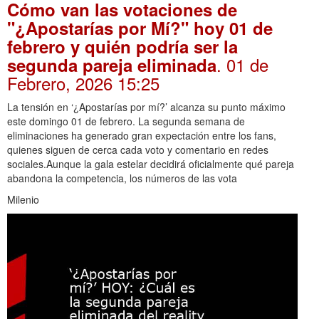
Cómo van las votaciones de
"¿Apostarías por Mí?" hoy 01 de
febrero y quién podría ser la
. 01 de
segunda pareja eliminada
Febrero, 2026 15:25
La tensión en ‘¿Apostarías por mí?’ alcanza su punto máximo
este domingo 01 de febrero. La segunda semana de
eliminaciones ha generado gran expectación entre los fans,
quienes siguen de cerca cada voto y comentario en redes
sociales.Aunque la gala estelar decidirá oficialmente qué pareja
abandona la competencia, los números de las vota
Milenio