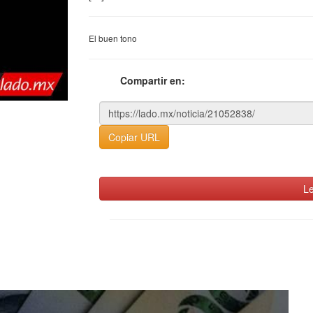
El buen tono
Compartir en:
Copiar URL
Le