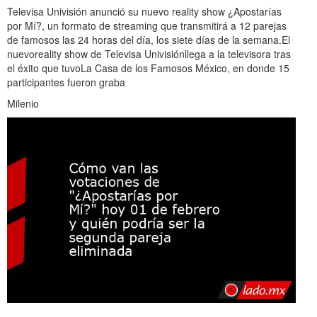
Televisa Univisión anunció su nuevo reality show ¿Apostarías
por Mí?, un formato de streaming que transmitirá a 12 parejas
de famosos las 24 horas del día, los siete días de la semana.El
nuevoreality show de Televisa Univisiónllega a la televisora tras
el éxito que tuvoLa Casa de los Famosos México, en donde 15
participantes fueron graba
Milenio