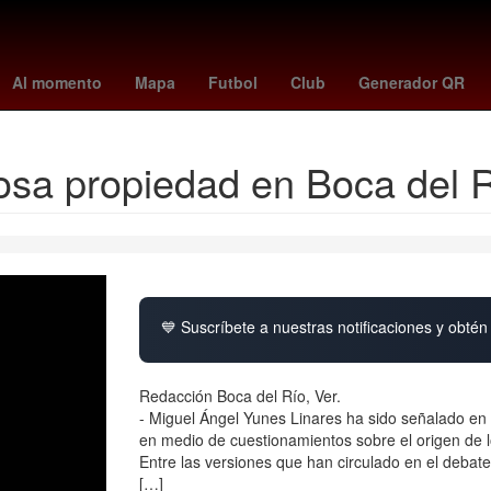
orena
2024
Derecho
Aguascalientes
Senador
Nueva York
Al momento
Mapa
Futbol
Club
Generador QR
josa propiedad en Boca del 
💙 Suscríbete a nuestras notificaciones y obtén 
Redacción Boca del Río, Ver.
- Miguel Ángel Yunes Linares ha sido señalado en 
en medio de cuestionamientos sobre el origen de l
Entre las versiones que han circulado en el debat
[…]