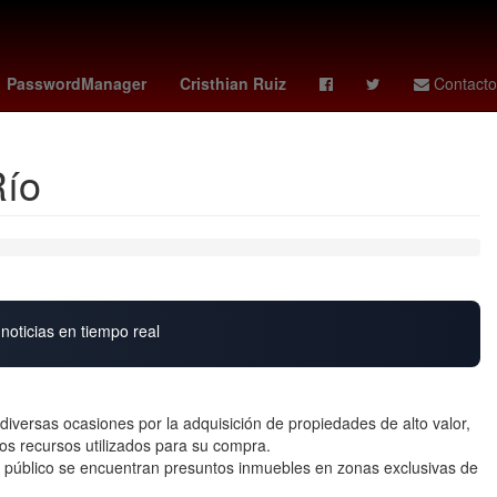
G7 paises
27 de marzo
PasswordManager
Cristhian Ruiz
Contacto
Río
noticias en tiempo real
diversas ocasiones por la adquisición de propiedades de alto valor,
os recursos utilizados para su compra.
e público se encuentran presuntos inmuebles en zonas exclusivas de