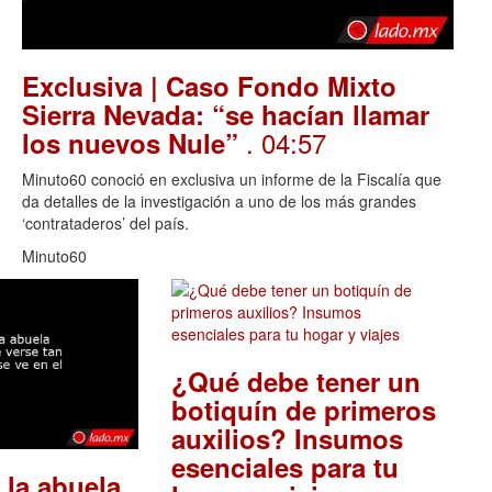
Exclusiva | Caso Fondo Mixto
Sierra Nevada: “se hacían llamar
. 04:57
los nuevos Nule”
Minuto60 conoció en exclusiva un informe de la Fiscalía que
da detalles de la investigación a uno de los más grandes
‘contrataderos’ del país.
Minuto60
¿Qué debe tener un
botiquín de primeros
auxilios? Insumos
esenciales para tu
 la abuela