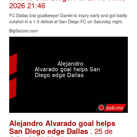
2026 21:46
FC Dallas lost goalkeeper Daniel to injury early and got badly
outshot in a 1-0 defeat at San Diego FC on Saturday night.
BigSoccer.com
Alejandro Alvarado goal helps
. 25 de
San Diego edge Dallas