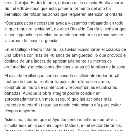
en el Callejón Pedro Infante, ubicado en la colonia Benito Juárez
Sur, el edil destacó que esta primera tormenta del año ha
permitido identificar las zonas que requieren atención prioritaria.
“Coatzacoalcos necesitaba ayuda y estamos trabajando en todo
lo que requiere la ciudad”, expresó Rosaldo García al señalar que
la contingencia ha servido para enfocar esfuerzos y recursos en
las áreas de mayor urgencia.
En el Callejón Pedro Infante, las lluvias ocasionaron el colapso de
una tubería con más de 40 años de antigüedad, lo que provocó el
deslave de una ladera de aproximadamente 15 metros de
profundidad y afectaciones directas a unas 20 familias de la zona.
El alcalde explicó que será necesario sustituir alrededor de 40
metros de tubería, realizar trabajos de relleno con arena,
construir un muro de contención y reconstruir las escalinatas
dañadas. Aunque la obra integral podría concluir en
aproximadamente un mes, aseguró que las acciones más
urgentes quedarán resueltas desde este mismo día para evitar
riesgos mayores.
Asimismo, informó que el Ayuntamiento mantiene operativos
simultáneos en la colonia López Mateos, en el sector Geranios;
Brisas del Golfo; la colonia 1 de Mayo,; Divina Providencia, en la