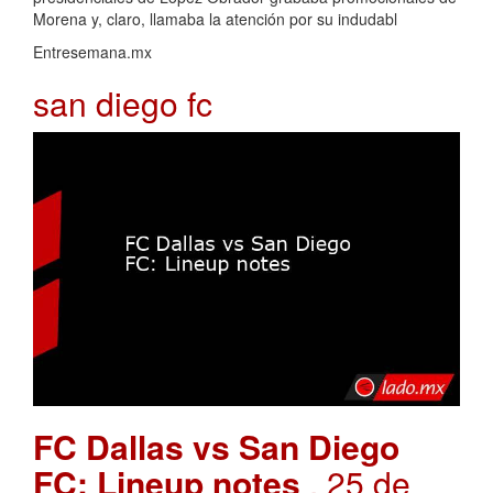
Morena y, claro, llamaba la atención por su indudabl
Entresemana.mx
san diego fc
FC Dallas vs San Diego
FC: Lineup notes
. 25 de