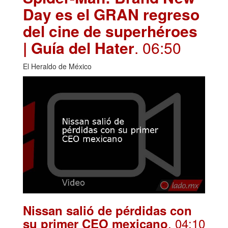
Day es el GRAN regreso
del cine de superhéroes
| Guía del Hater
. 06:50
El Heraldo de México
Nissan salió de pérdidas con
. 04:10
su primer CEO mexicano