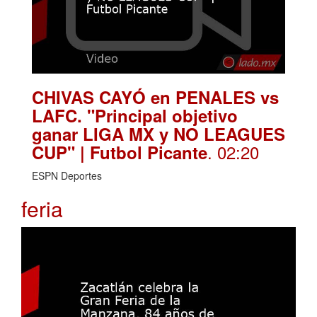
CHIVAS CAYÓ en PENALES vs
LAFC. "Principal objetivo
ganar LIGA MX y NO LEAGUES
. 02:20
CUP" | Futbol Picante
ESPN Deportes
feria