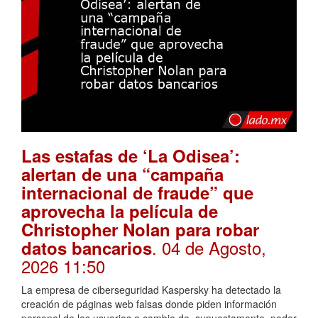
Las estafas de ‘La Odisea’:
alertan de una “campaña
internacional de fraude” que
aprovecha la película de
Christopher Nolan para robar
. 04 de Agosto,
datos bancarios
2026 11:50
La empresa de ciberseguridad Kaspersky ha detectado la
creación de páginas web falsas donde piden información
personal de los usuarios a cambio de, supuestamente, poder