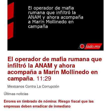
El operador de mafia rumana que
infiltró la ANAM y ahora
acompaña a Marín Mollinedo en
. 11:29
campaña
Mexicanos Contra La Corrupción
Últimas noticias
Errores en timbrado de nómina: Riesgo fiscal que las
empresas deben erradicar de inmediato