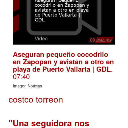
Aseguran pequeño cocodrilo
en Zapopan y avistan a otro en
.
playa de Puerto Vallarta | GDL
07:40
Imagen Noticias
costco torreon
"Una seguidora nos