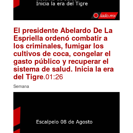
El presidente Abelardo De La
Espriella ordenó combatir a
los criminales, fumigar los
cultivos de coca, congelar el
gasto público y recuperar el
sistema de salud. Inicia la era
.01:26
del Tigre
Semana