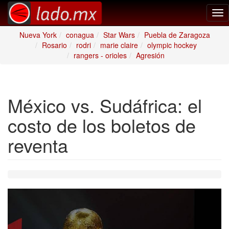
Tog
nav
Nueva York
conagua
Star Wars
Puebla de Zaragoza
Rosario
rodri
marie claire
olympic hockey
rangers - orioles
Agresión
México vs. Sudáfrica: el
costo de los boletos de
reventa