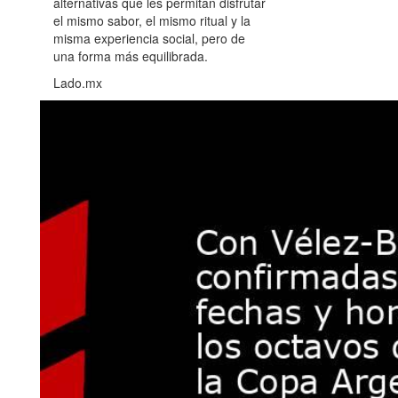
alternativas que les permitan disfrutar
el mismo sabor, el mismo ritual y la
misma experiencia social, pero de
una forma más equilibrada.
Lado.mx