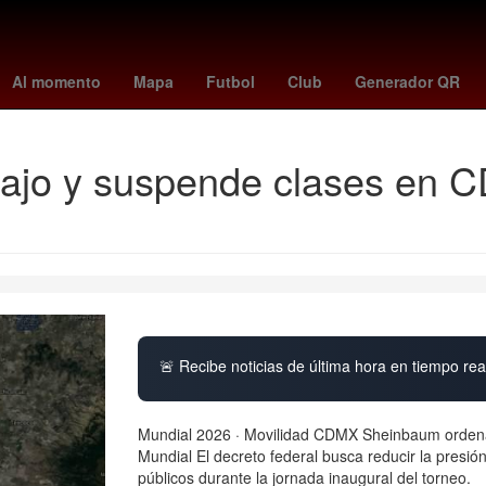
s - angels
mexico vs
Los Mochis
juventude - atlético mineiro
Al momento
Mapa
Futbol
Club
Generador QR
ajo y suspende clases en C
🚨 Recibe noticias de última hora en tiempo real
Mundial 2026 · Movilidad CDMX Sheinbaum ordena
Mundial El decreto federal busca reducir la presión 
públicos durante la jornada inaugural del torneo.