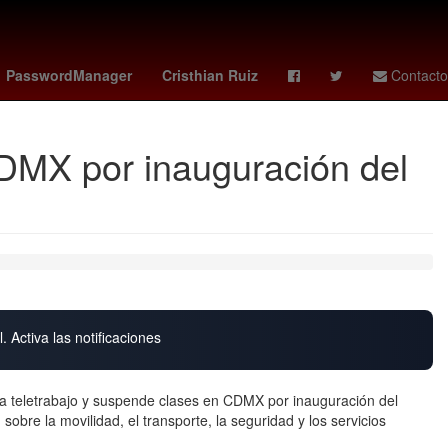
HBO
Aguascalientes
Inundación
Perú
PasswordManager
Cristhian Ruiz
Contacto
DMX por inauguración del
. Activa las notificaciones
 teletrabajo y suspende clases en CDMX por inauguración del
sobre la movilidad, el transporte, la seguridad y los servicios