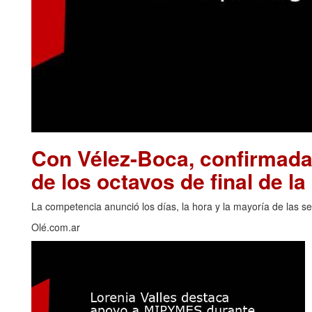
Con Vélez-Boca, confirmadas
de los octavos de final de l
La competencia anunció los días, la hora y la mayoría de las se
Olé.com.ar