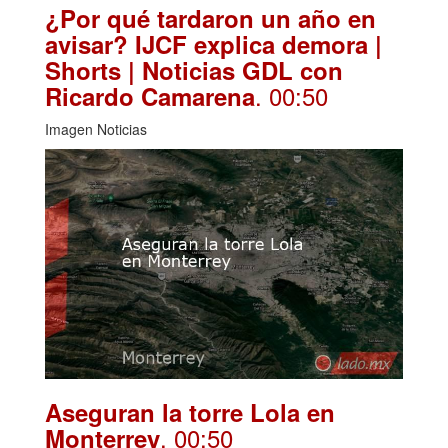
¿Por qué tardaron un año en
avisar? IJCF explica demora |
Shorts | Noticias GDL con
. 00:50
Ricardo Camarena
Imagen Noticias
Aseguran la torre Lola en
. 00:50
Monterrey