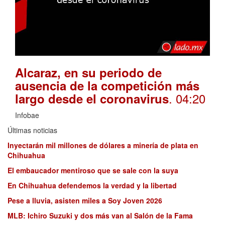
Alcaraz, en su periodo de
ausencia de la competición más
. 04:20
largo desde el coronavirus
Infobae
Últimas noticias
Inyectarán mil millones de dólares a minería de plata en
Chihuahua
El embaucador mentiroso que se sale con la suya
En Chihuahua defendemos la verdad y la libertad
Pese a lluvia, asisten miles a Soy Joven 2026
MLB: Ichiro Suzuki y dos más van al Salón de la Fama