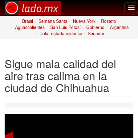
Tog
nav
Brasil
Semana Santa
Nueva York
Rosario
Aguascalientes
San Luis Potosí
Gobierno
Argentina
Dólar estadounidense
Senador
Sigue mala calidad del
aire tras calima en la
ciudad de Chihuahua