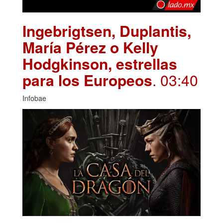
Ingebrigtsen, Duplantis,
María Pérez o Kelly
Hodgkinson, estrellas
para los Europeos
. 03:40
Infobae