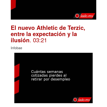
El nuevo Athletic de Terzic,
entre la expectación y la
. 03:21
ilusión
Infobae