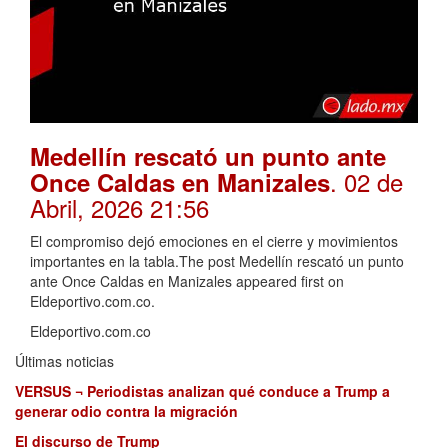
Medellín rescató un punto ante
. 02 de
Once Caldas en Manizales
Abril, 2026 21:56
El compromiso dejó emociones en el cierre y movimientos
importantes en la tabla.The post Medellín rescató un punto
ante Once Caldas en Manizales appeared first on
Eldeportivo.com.co.
Eldeportivo.com.co
Últimas noticias
VERSUS ¬ Periodistas analizan qué conduce a Trump a
generar odio contra la migración
El discurso de Trump