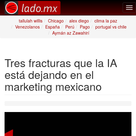
Tog
nav
tallulah willis
Chicago
alex diego
clima la paz
Venezolanos
España
Perú
Pago
portugal vs chile
Aymán az Zawahirí
Tres fracturas que la IA
está dejando en el
marketing mexicano