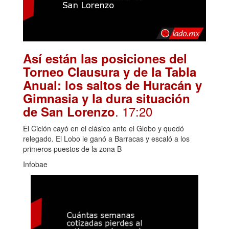
Así están las posiciones del
Torneo Clausura y de la Tabla
Anual: los saltos de Huracán y
Gimnasia y la dura situación
. 17:20
de San Lorenzo
El Ciclón cayó en el clásico ante el Globo y quedó
relegado. El Lobo le ganó a Barracas y escaló a los
primeros puestos de la zona B
Infobae