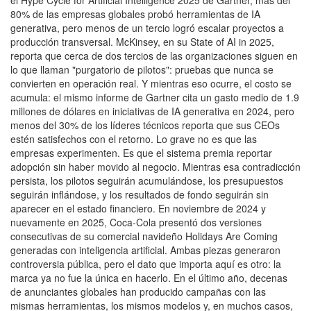
80% de las empresas globales probó herramientas de IA
generativa, pero menos de un tercio logró escalar proyectos a
producción transversal. McKinsey, en su State of AI in 2025,
reporta que cerca de dos tercios de las organizaciones siguen en
lo que llaman "purgatorio de pilotos": pruebas que nunca se
convierten en operación real. Y mientras eso ocurre, el costo se
acumula: el mismo informe de Gartner cita un gasto medio de 1.9
millones de dólares en iniciativas de IA generativa en 2024, pero
menos del 30% de los líderes técnicos reporta que sus CEOs
estén satisfechos con el retorno. Lo grave no es que las
empresas experimenten. Es que el sistema premia reportar
adopción sin haber movido al negocio. Mientras esa contradicción
persista, los pilotos seguirán acumulándose, los presupuestos
seguirán inflándose, y los resultados de fondo seguirán sin
aparecer en el estado financiero. En noviembre de 2024 y
nuevamente en 2025, Coca-Cola presentó dos versiones
consecutivas de su comercial navideño Holidays Are Coming
generadas con inteligencia artificial. Ambas piezas generaron
controversia pública, pero el dato que importa aquí es otro: la
marca ya no fue la única en hacerlo. En el último año, decenas
de anunciantes globales han producido campañas con las
mismas herramientas, los mismos modelos y, en muchos casos,