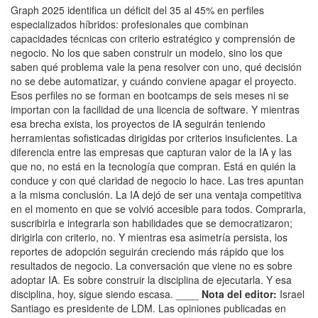
Graph 2025 identifica un déficit del 35 al 45% en perfiles
especializados híbridos: profesionales que combinan
capacidades técnicas con criterio estratégico y comprensión de
negocio. No los que saben construir un modelo, sino los que
saben qué problema vale la pena resolver con uno, qué decisión
no se debe automatizar, y cuándo conviene apagar el proyecto.
Esos perfiles no se forman en bootcamps de seis meses ni se
importan con la facilidad de una licencia de software. Y mientras
esa brecha exista, los proyectos de IA seguirán teniendo
herramientas sofisticadas dirigidas por criterios insuficientes. La
diferencia entre las empresas que capturan valor de la IA y las
que no, no está en la tecnología que compran. Está en quién la
conduce y con qué claridad de negocio lo hace. Las tres apuntan
a la misma conclusión. La IA dejó de ser una ventaja competitiva
en el momento en que se volvió accesible para todos. Comprarla,
suscribirla e integrarla son habilidades que se democratizaron;
dirigirla con criterio, no. Y mientras esa asimetría persista, los
reportes de adopción seguirán creciendo más rápido que los
resultados de negocio. La conversación que viene no es sobre
adoptar IA. Es sobre construir la disciplina de ejecutarla. Y esa
disciplina, hoy, sigue siendo escasa. ____
Nota del editor:
Israel
Santiago es presidente de LDM. Las opiniones publicadas en