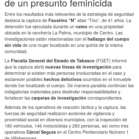
de un presunto feminicida
Entre los resultados más relevantes de la estrategia de seguridad
destaca la captura de
Faustino “N”
alias “Tino”, de 41 años. La
detención fue ejecutada durante un
cateo
en una propiedad
ubicada en la ranchería La Palma, municipio de Centro. Las
investigaciones están relacionadas con el
hallazgo del cuerpo
sin vida
de una mujer localizado en una quinta de la misma
comunidad.
La
Fiscalía General del Estado de Tabasco
(FGET) informó
que la captura abrió
nuevas
líneas
de
investigación
para
determinar si existen más personas involucradas en el caso y
esclarecer posibles
hechos
delictivos
ocurridos en el inmueble
donde fue localizado el cuerpo. De manera paralela continúan las
indagatorias materiales para deslindar responsabilidades y
fortalecer las
carpetas
de
investigación
correspondientes.
Además de los operativos de reacción táctica y la captura, las
fuerzas de seguridad realizaron acciones de vigilancia y
proximidad social en diversos municipios, con la inspección de
180 vehículos, 146 motocicletas y 283 personas, así como tres
operativos
Cárcel Segura
en el Centro Penitenciario Número 1
de Villahermosa.