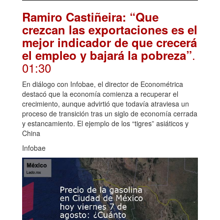
Ramiro Castiñeira: “Que
crezcan las exportaciones es el
mejor indicador de que crecerá
.
el empleo y bajará la pobreza”
01:30
En diálogo con Infobae, el director de Econométrica
destacó que la economía comienza a recuperar el
crecimiento, aunque advirtió que todavía atraviesa un
proceso de transición tras un siglo de economía cerrada
y estancamiento. El ejemplo de los “tigres” asiáticos y
China
Infobae