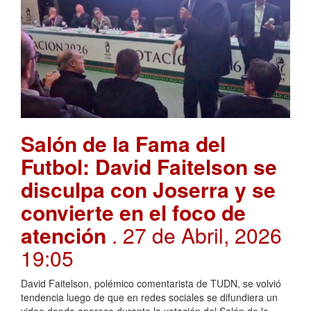
Salón de la Fama del
Futbol: David Faitelson se
disculpa con Joserra y se
convierte en el foco de
atención
. 27 de Abril, 2026
19:05
David Faitelson, polémico comentarista de TUDN, se volvió
tendencia luego de que en redes sociales se difundiera un
video donde aparece durante la votación del Salón de la