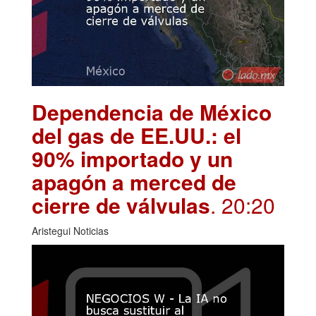
Dependencia de México
del gas de EE.UU.: el
90% importado y un
apagón a merced de
cierre de válvulas
. 20:20
Aristegui Noticias