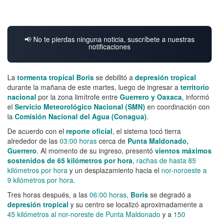
📢 No te pierdas ninguna noticia, suscríbete a nuestras
notificaciones
La
tormenta tropical Boris
se debilitó a
depresión tropical
durante la mañana de este martes, luego de ingresar a
territorio
nacional
por la zona limítrofe entre
Guerrero y Oaxaca
, informó
el
Servicio Meteorológico Nacional (SMN)
en coordinación con
la
Comisión Nacional del Agua (Conagua)
.
De acuerdo con el
reporte oficial
, el sistema tocó tierra
alrededor de las
03:00 horas
cerca de
Punta Maldonado,
Guerrero
. Al momento de su ingreso, presentó
vientos máximos
sostenidos de 65 kilómetros por hora
,
rachas de hasta 85
kilómetros por hora
y un desplazamiento hacia el
nor-noroeste a
9 kilómetros por hora
.
Tres horas después, a las
06:00 horas
,
Boris
se degradó a
depresión tropical
y su centro se localizó aproximadamente a
45 kilómetros al nor-noreste de Punta Maldonado
y a
150