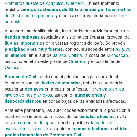
kilómetros al este de Acapulco, Guerrero
. En ese momento
registró
vientos sostenidos de 55 kilómetros por hora
,
rachas
de 75 kilómetros por hora
y mantuvo su trayectoria hacia el
nor-
noroeste
.
A pesar de su debilitamiento, las autoridades advirtieron que las
bandas nubosas
asociadas al sistema continuarán provocando
lluvias importantes
en diversas regiones del país. Se prevén
precipitaciones muy fuertes
, con acumulados de entre
50 y 75
milímetros
, en el sur de
Jalisco
,
Colima
, la costa de
Michoacán
,
así como en el sureste y este de
Guerrero
y el occidente de
Oaxaca
.
Protección Civil
alertó que el principal peligro asociado al
fenómeno son las
lluvias acumuladas
, debido a que podrían
ocasionar
deslaves
en áreas montañosas,
incremento en los
niveles de ríos y arroyos
, así como
inundaciones y
desbordamientos
en zonas bajas de las entidades afectadas.
Ante este panorama, las autoridades exhortaron a la población a
mantenerse informada a través de los
canales oficiales
, evitar
cruzar
corrientes de agua
, atender posibles
llamados de
evacuación preventiva
y seguir las
recomendaciones emitidas
por las instancias de Protección Civil
.