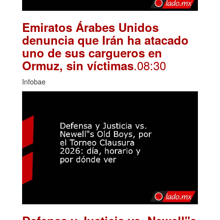
Emiratos Árabes Unidos
denuncia que Irán ha atacado
uno de sus cargueros en
.08:30
Ormuz, sin víctimas
Infobae