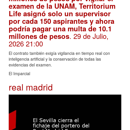
examen de la UNAM, Territorium
Life asignó solo un supervisor
por cada 150 aspirantes y ahora
podría pagar una multa de 10.1
. 29 de Julio,
millones de pesos
2026 21:00
El contrato también exigía vigilancia en tiempo real con
inteligencia artificial y la conservación de todas las
evidencias del examen.
El Imparcial
real madrid