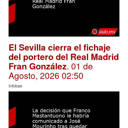
El Sevilla cierra el fichaje
del portero del Real Madrid
Fran González
. 01 de
Agosto, 2026 02:50
Infobae