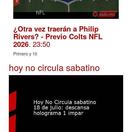
¿Otra vez traerán a Philip
Rivers? - Previo Colts NFL
. 23:50
2026
Primero y 10
hoy no circula sabatino