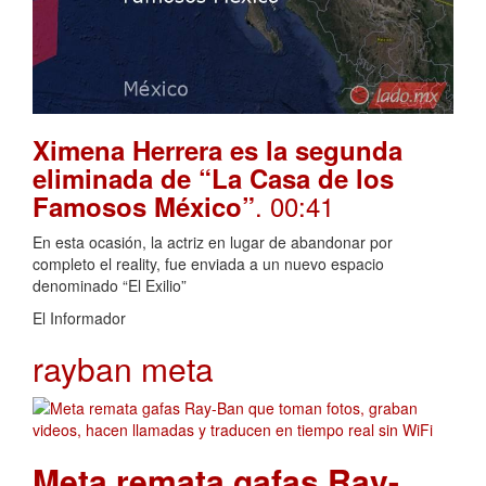
Ximena Herrera es la segunda
eliminada de “La Casa de los
. 00:41
Famosos México”
En esta ocasión, la actriz en lugar de abandonar por
completo el reality, fue enviada a un nuevo espacio
denominado “El Exilio”
El Informador
rayban meta
Meta remata gafas Ray-