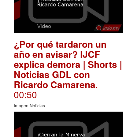
¿Por qué tardaron un
año en avisar? IJCF
explica demora | Shorts |
Noticias GDL con
Ricardo Camarena
.
00:50
Imagen Noticias