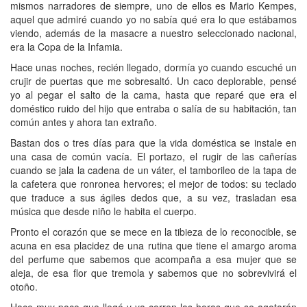
mismos narradores de siempre, uno de ellos es Mario Kempes,
aquel que admiré cuando yo no sabía qué era lo que estábamos
viendo, además de la masacre a nuestro seleccionado nacional,
era la Copa de la Infamia.
Hace unas noches, recién llegado, dormía yo cuando escuché un
crujir de puertas que me sobresaltó. Un caco deplorable, pensé
yo al pegar el salto de la cama, hasta que reparé que era el
doméstico ruido del hijo que entraba o salía de su habitación, tan
común antes y ahora tan extraño.
Bastan dos o tres días para que la vida doméstica se instale en
una casa de común vacía. El portazo, el rugir de las cañerías
cuando se jala la cadena de un váter, el tamborileo de la tapa de
la cafetera que ronronea hervores; el mejor de todos: su teclado
que traduce a sus ágiles dedos que, a su vez, trasladan esa
música que desde niño le habita el cuerpo.
Pronto el corazón que se mece en la tibieza de lo reconocible, se
acuna en esa placidez de una rutina que tiene el amargo aroma
del perfume que sabemos que acompaña a esa mujer que se
aleja, de esa flor que tremola y sabemos que no sobrevivirá el
otoño.
Hace muy poco que llegó y ya corren las horas que se agotarán