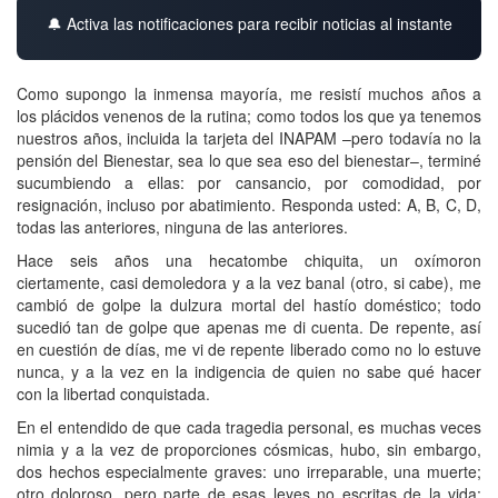
🔔 Activa las notificaciones para recibir noticias al instante
Como supongo la inmensa mayoría, me resistí muchos años a
los plácidos venenos de la rutina; como todos los que ya tenemos
nuestros años, incluida la tarjeta del INAPAM –pero todavía no la
pensión del Bienestar, sea lo que sea eso del bienestar–, terminé
sucumbiendo a ellas: por cansancio, por comodidad, por
resignación, incluso por abatimiento. Responda usted: A, B, C, D,
todas las anteriores, ninguna de las anteriores.
Hace seis años una hecatombe chiquita, un oxímoron
ciertamente, casi demoledora y a la vez banal (otro, si cabe), me
cambió de golpe la dulzura mortal del hastío doméstico; todo
sucedió tan de golpe que apenas me di cuenta. De repente, así
en cuestión de días, me vi de repente liberado como no lo estuve
nunca, y a la vez en la indigencia de quien no sabe qué hacer
con la libertad conquistada.
En el entendido de que cada tragedia personal, es muchas veces
nimia y a la vez de proporciones cósmicas, hubo, sin embargo,
dos hechos especialmente graves: uno irreparable, una muerte;
otro doloroso, pero parte de esas leyes no escritas de la vida: