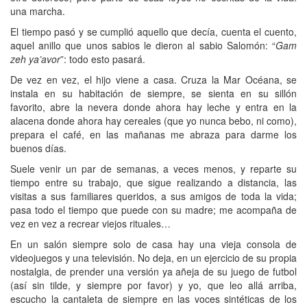
una marcha.
El tiempo pasó y se cumplió aquello que decía, cuenta el cuento,
aquel anillo que unos sabios le dieron al sabio Salomón: “
Gam
zeh ya’avor
”: todo esto pasará.
De vez en vez, el hijo viene a casa. Cruza la Mar Océana, se
instala en su habitación de siempre, se sienta en su sillón
favorito, abre la nevera donde ahora hay leche y entra en la
alacena donde ahora hay cereales (que yo nunca bebo, ni como),
prepara el café, en las mañanas me abraza para darme los
buenos días.
Suele venir un par de semanas, a veces menos, y reparte su
tiempo entre su trabajo, que sigue realizando a distancia, las
visitas a sus familiares queridos, a sus amigos de toda la vida;
pasa todo el tiempo que puede con su madre; me acompaña de
vez en vez a recrear viejos rituales…
En un salón siempre solo de casa hay una vieja consola de
videojuegos y una televisión. No deja, en un ejercicio de su propia
nostalgia, de prender una versión ya añeja de su juego de futbol
(así sin tilde, y siempre por favor) y yo, que leo allá arriba,
escucho la cantaleta de siempre en las voces sintéticas de los