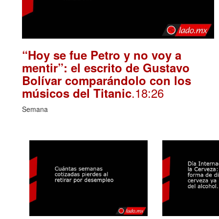
“Hoy se fue Petro y no voy a
mentir”: el escrito de Gustavo
Bolívar comparándolo con los
.18:26
músicos del Titanic
Semana