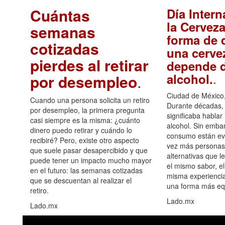
Cuántas
Día Intern
la Cerveza
semanas
forma de d
cotizadas
una cerve
pierdes al retirar
depende d
.
alcohol.
por desempleo
.
Ciudad de México,
Cuando una persona solicita un retiro
Durante décadas, 
por desempleo, la primera pregunta
significaba hablar
casi siempre es la misma: ¿cuánto
alcohol. Sin embar
dinero puedo retirar y cuándo lo
consumo están ev
recibiré? Pero, existe otro aspecto
vez más personas
que suele pasar desapercibido y que
alternativas que l
puede tener un impacto mucho mayor
el mismo sabor, el
en el futuro: las semanas cotizadas
misma experiencia
que se descuentan al realizar el
una forma más equ
retiro.
Lado.mx
Lado.mx