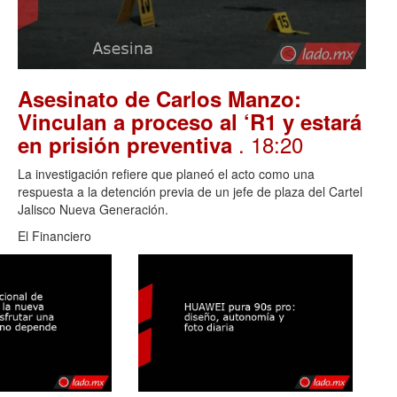
Asesinato de Carlos Manzo:
Vinculan a proceso al ‘R1 y estará
. 18:20
en prisión preventiva
La investigación refiere que planeó el acto como una
respuesta a la detención previa de un jefe de plaza del Cartel
Jalisco Nueva Generación.
El Financiero