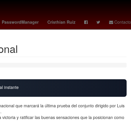
Sunderland AFC - Coventry City
jorge romero herrera
PasswordManager
Cristhian Ruiz
Contacto
onal
al instante
acional que marcará la última prueba del conjunto dirigido por Luis
.
victoria y ratificar las buenas sensaciones que la posicionan como