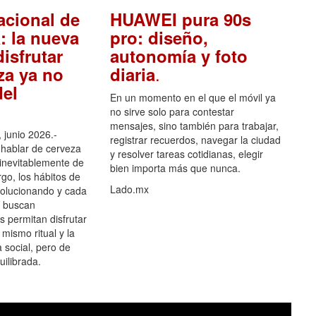
acional de
HUAWEI pura 90s
: la nueva
pro: diseño,
isfrutar
autonomía y foto
.
za ya no
diaria
el
En un momento en el que el móvil ya
no sirve solo para contestar
mensajes, sino también para trabajar,
 junio 2026.-
registrar recuerdos, navegar la ciudad
hablar de cerveza
y resolver tareas cotidianas, elegir
 inevitablemente de
bien importa más que nunca.
go, los hábitos de
Lado.mx
olucionando y cada
 buscan
es permitan disfrutar
 mismo ritual y la
 social, pero de
ilibrada.