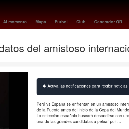
m skattebo
Dólar estadounidense
Gobierno
summerslam wwe
Al momento
Mapa
Futbol
Club
Generador QR
datos del amistoso internaci
🔔 Activa las notificaciones para recibir noticias 
Perú vs España se enfrentan en un amistoso intern
de la Fuente antes del inicio de la Copa del Mundo
La selección española buscará despedirse con una 
una de las grandes candidatas a pelear por …