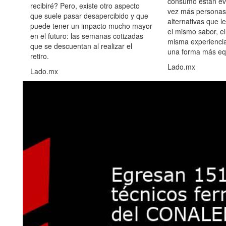
consumo están ev
recibiré? Pero, existe otro aspecto
vez más personas
que suele pasar desapercibido y que
alternativas que l
puede tener un impacto mucho mayor
el mismo sabor, el
en el futuro: las semanas cotizadas
misma experiencia
que se descuentan al realizar el
una forma más equ
retiro.
Lado.mx
Lado.mx