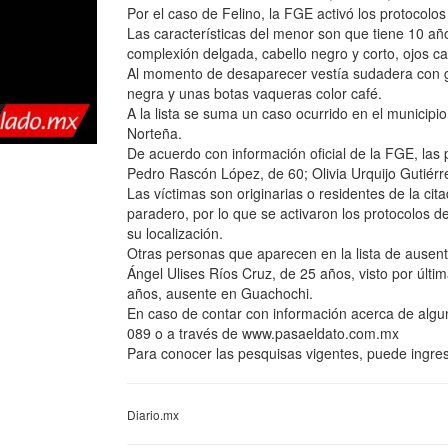
Por el caso de Felino, la FGE activó los protocolos
Las características del menor son que tiene 10 añ
complexión delgada, cabello negro y corto, ojos c
Al momento de desaparecer vestía sudadera con go
negra y unas botas vaqueras color café.
A la lista se suma un caso ocurrido en el municip
Norteña.
De acuerdo con información oficial de la FGE, l
Pedro Rascón López, de 60; Olivia Urquijo Gutiérre
Las víctimas son originarias o residentes de la c
paradero, por lo que se activaron los protocolos d
su localización.
Otras personas que aparecen en la lista de ause
Ángel Ulises Ríos Cruz, de 25 años, visto por últi
años, ausente en Guachochi.
En caso de contar con información acerca de algu
089 o a través de www.pasaeldato.com.mx
Para conocer las pesquisas vigentes, puede ingre
Diario.mx