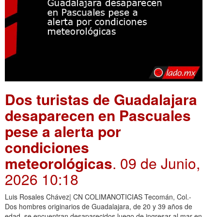
Dos turistas de Guadalajara
desaparecen en Pascuales
pese a alerta por
condiciones
meteorológicas
. 09 de Junio,
2026 10:18
Luis Rosales Chávez| CN COLIMANOTICIAS Tecomán, Col.-
Dos hombres originarios de Guadalajara, de 20 y 39 años de
edad, se encuentran desaparecidos luego de ingresar al mar en