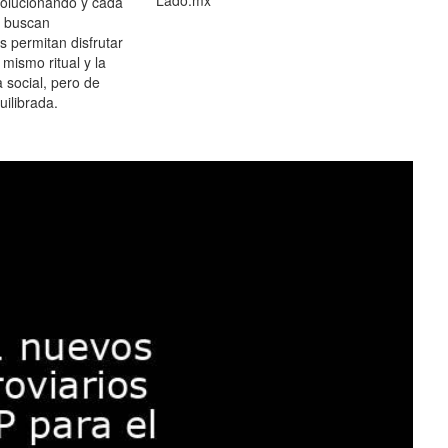
olucionando y cada
 buscan
es permitan disfrutar
 mismo ritual y la
 social, pero de
ilibrada.