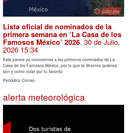
Lista oficial de nominados de la
primera semana en ‘La Casa de los
. 30 de Julio,
Famosos México’ 2026
2026 15:34
Este jueves ya conocemos a los primeros nominados de La
Casa de los Famosos México, por lo que te diremos quiénes
son y como votar por tu favorito
Periódico Correo
alerta meteorológica