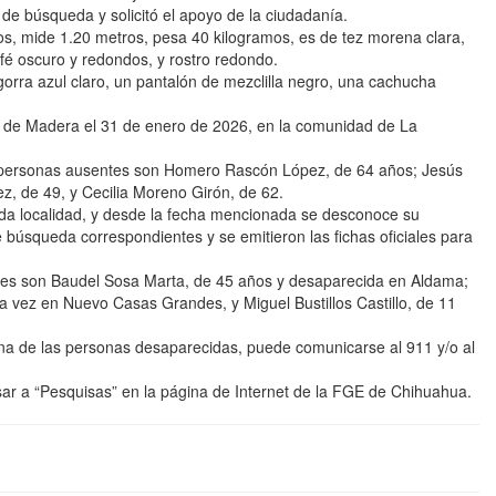
 de búsqueda y solicitó el apoyo de la ciudadanía.
os, mide 1.20 metros, pesa 40 kilogramos, es de tez morena clara,
afé oscuro y redondos, y rostro redondo.
rra azul claro, un pantalón de mezclilla negro, una cachucha
io de Madera el 31 de enero de 2026, en la comunidad de La
as personas ausentes son Homero Rascón López, de 64 años; Jesús
z, de 49, y Cecilia Moreno Girón, de 62.
itada localidad, y desde la fecha mencionada se desconoce su
e búsqueda correspondientes y se emitieron las fichas oficiales para
ntes son Baudel Sosa Marta, de 45 años y desaparecida en Aldama;
ma vez en Nuevo Casas Grandes, y Miguel Bustillos Castillo, de 11
na de las personas desaparecidas, puede comunicarse al 911 y/o al
sar a “Pesquisas” en la página de Internet de la FGE de Chihuahua.