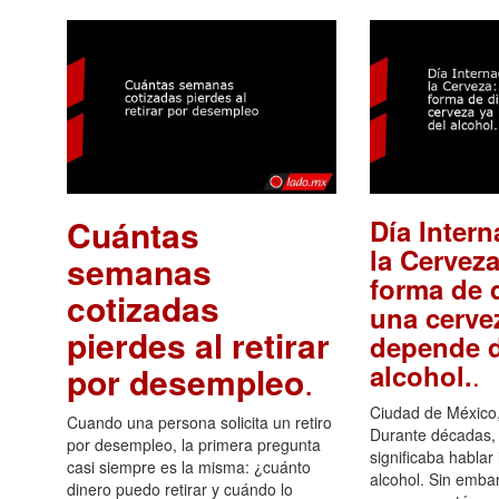
Cuántas
Día Intern
la Cerveza
semanas
forma de d
cotizadas
una cerve
pierdes al retirar
depende d
.
alcohol.
por desempleo
.
Ciudad de México,
Cuando una persona solicita un retiro
Durante décadas, 
por desempleo, la primera pregunta
significaba hablar
casi siempre es la misma: ¿cuánto
alcohol. Sin embar
dinero puedo retirar y cuándo lo