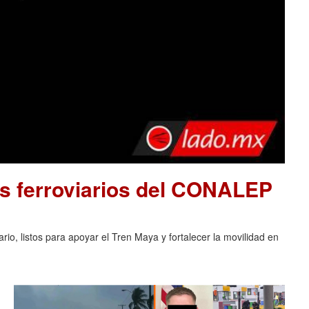
s ferroviarios del CONALEP
o, listos para apoyar el Tren Maya y fortalecer la movilidad en