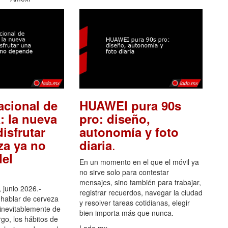
acional de
HUAWEI pura 90s
: la nueva
pro: diseño,
isfrutar
autonomía y foto
.
za ya no
diaria
el
En un momento en el que el móvil ya
no sirve solo para contestar
mensajes, sino también para trabajar,
 junio 2026.-
registrar recuerdos, navegar la ciudad
hablar de cerveza
y resolver tareas cotidianas, elegir
 inevitablemente de
bien importa más que nunca.
go, los hábitos de
Lado.mx