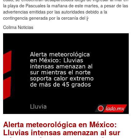
la playa de Pascuales la mañana de este martes, a pesar de las
advertencias emitidas por las autoridades debido a la
contingencia generada por la cercanía del [̷
Colima Noticias
Alerta meteorológica en México:
Lluvias intensas amenazan al sur