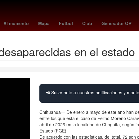
España
presidente de la suprema corte de justicia de la nación
Al momento
Mapa
Futbol
Club
Generador QR
desaparecidas en el estado
📲 Suscríbete a nuestras notificaciones y mante
Chihuahua— De enero a mayo de este año han des
entre los que está el caso de Felino Moreno Carav
abril de 2026 en la localidad de Choguita, según in
Estado (FGE).
De acuerdo con las estadísticas, del total, 72 son