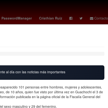
hugo camberos
2024
sabalenka
Rafael Caro Quintero
PasswordManager
Cristhian Ruiz
Contacto
nte al día con las noticias más importantes
aparecido 101 personas entre hombres, mujeres y adolescentes,
eo, de 10 años, quien fue visto por última vez en Guachochi el 3 de
formación publicada en la página oficial de la Fiscalía General del
 del sexo masculino y 29 del femenino.