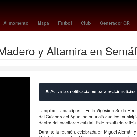
ada
Star Wars
Rosario
Shadow the Hedgehog
Cártel
Torer
Al momento
Mapa
Futbol
Club
Generador QR
Madero y Altamira en Semáf
🔔 Activa las notificaciones para recibir noticias 
Tampico, Tamaulipas. - En la Vigésima Sexta Reun
del Cuidado del Agua, se anunció que los municip
dentro del monitoreo estatal. Este resultado reflej
Durante la reunión, celebrada en Miguel Alemán y 