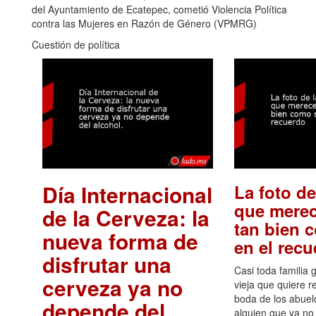
del Ayuntamiento de Ecatepec, cometió Violencia Política
contra las Mujeres en Razón de Género (VPMRG)
Cuestión de política
Día Internacional
La foto de
que merec
de la Cerveza: la
tan bien 
nueva forma de
en el rec
disfrutar una
Casi toda familia 
cerveza ya no
vieja que quiere re
boda de los abuelo
depende del
alguien que ya no 