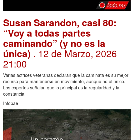
Susan Sarandon, casi 80:
“Voy a todas partes
caminando” (y no es la
única)
. 12 de Marzo, 2026
21:00
Varias actrices veteranas declaran que la caminata es su mejor
recurso para mantenerse en movimiento, aunque no el único.
Los expertos señalan que lo principal es la regularidad y la
constancia
Infobae