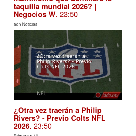
taquilla mundial 2026? |
. 23:50
Negocios W
adn Noticias
¿Otra vez traerán a Philip
Rivers? - Previo Colts NFL
. 23:50
2026
Primero y 10