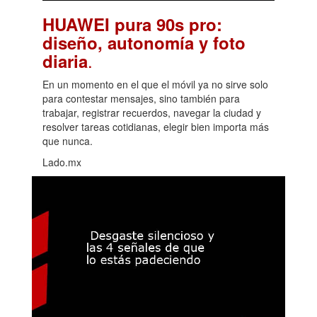
HUAWEI pura 90s pro:
diseño, autonomía y foto
.
diaria
En un momento en el que el móvil ya no sirve solo
para contestar mensajes, sino también para
trabajar, registrar recuerdos, navegar la ciudad y
resolver tareas cotidianas, elegir bien importa más
que nunca.
Lado.mx