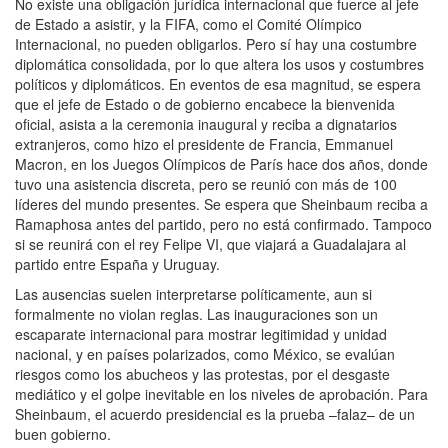
No existe una obligación jurídica internacional que fuerce al jefe
de Estado a asistir, y la FIFA, como el Comité Olímpico
Internacional, no pueden obligarlos. Pero sí hay una costumbre
diplomática consolidada, por lo que altera los usos y costumbres
políticos y diplomáticos. En eventos de esa magnitud, se espera
que el jefe de Estado o de gobierno encabece la bienvenida
oficial, asista a la ceremonia inaugural y reciba a dignatarios
extranjeros, como hizo el presidente de Francia, Emmanuel
Macron, en los Juegos Olímpicos de París hace dos años, donde
tuvo una asistencia discreta, pero se reunió con más de 100
líderes del mundo presentes. Se espera que Sheinbaum reciba a
Ramaphosa antes del partido, pero no está confirmado. Tampoco
si se reunirá con el rey Felipe VI, que viajará a Guadalajara al
partido entre España y Uruguay.
Las ausencias suelen interpretarse políticamente, aun si
formalmente no violan reglas. Las inauguraciones son un
escaparate internacional para mostrar legitimidad y unidad
nacional, y en países polarizados, como México, se evalúan
riesgos como los abucheos y las protestas, por el desgaste
mediático y el golpe inevitable en los niveles de aprobación. Para
Sheinbaum, el acuerdo presidencial es la prueba –falaz– de un
buen gobierno.