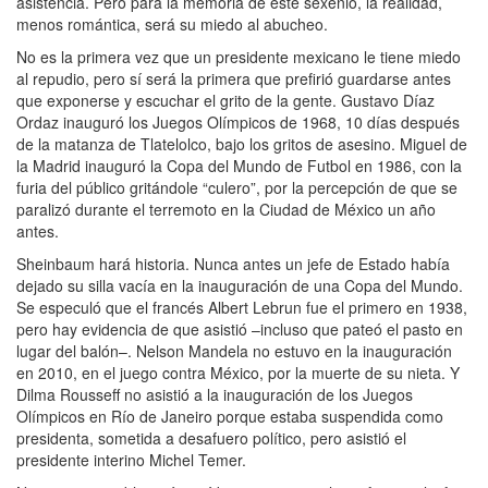
asistencia. Pero para la memoria de este sexenio, la realidad,
menos romántica, será su miedo al abucheo.
No es la primera vez que un presidente mexicano le tiene miedo
al repudio, pero sí será la primera que prefirió guardarse antes
que exponerse y escuchar el grito de la gente. Gustavo Díaz
Ordaz inauguró los Juegos Olímpicos de 1968, 10 días después
de la matanza de Tlatelolco, bajo los gritos de asesino. Miguel de
la Madrid inauguró la Copa del Mundo de Futbol en 1986, con la
furia del público gritándole “culero”, por la percepción de que se
paralizó durante el terremoto en la Ciudad de México un año
antes.
Sheinbaum hará historia. Nunca antes un jefe de Estado había
dejado su silla vacía en la inauguración de una Copa del Mundo.
Se especuló que el francés Albert Lebrun fue el primero en 1938,
pero hay evidencia de que asistió –incluso que pateó el pasto en
lugar del balón–. Nelson Mandela no estuvo en la inauguración
en 2010, en el juego contra México, por la muerte de su nieta. Y
Dilma Rousseff no asistió a la inauguración de los Juegos
Olímpicos en Río de Janeiro porque estaba suspendida como
presidenta, sometida a desafuero político, pero asistió el
presidente interino Michel Temer.