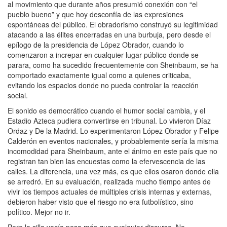
al movimiento que durante años presumió conexión con “el
pueblo bueno” y que hoy desconfía de las expresiones
espontáneas del público. El obradorismo construyó su legitimidad
atacando a las élites encerradas en una burbuja, pero desde el
epílogo de la presidencia de López Obrador, cuando lo
comenzaron a increpar en cualquier lugar público donde se
parara, como ha sucedido frecuentemente con Sheinbaum, se ha
comportado exactamente igual como a quienes criticaba,
evitando los espacios donde no pueda controlar la reacción
social.
El sonido es democrático cuando el humor social cambia, y el
Estadio Azteca pudiera convertirse en tribunal. Lo vivieron Díaz
Ordaz y De la Madrid. Lo experimentaron López Obrador y Felipe
Calderón en eventos nacionales, y probablemente sería la misma
incomodidad para Sheinbaum, ante el ánimo en este país que no
registran tan bien las encuestas como la efervescencia de las
calles. La diferencia, una vez más, es que ellos osaron donde ella
se arredró. En su evaluación, realizada mucho tiempo antes de
vivir los tiempos actuales de múltiples crisis internas y externas,
debieron haber visto que el riesgo no era futbolístico, sino
político. Mejor no ir.
Pero la silla vacía pesa más que cualquier discurso. No